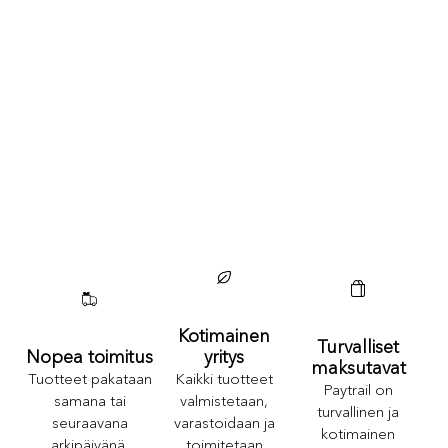
Kotimainen
Turvalliset
yritys
Nopea toimitus
maksutavat
Kaikki tuotteet
Tuotteet pakataan
Paytrail on
valmistetaan,
samana tai
turvallinen ja
varastoidaan ja
seuraavana
kotimainen
toimitetaan
arkipäivänä.