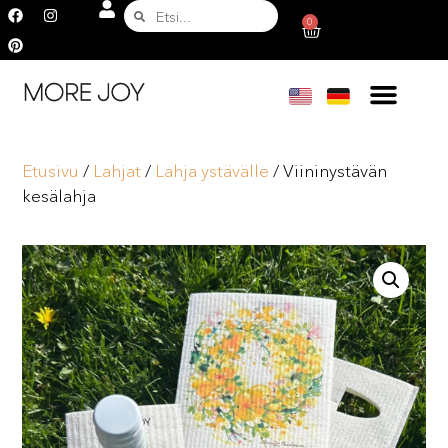
0
Etusivu
/
Lahjat
/
Lahja ystävälle
/ Viininystävän
kesälahja