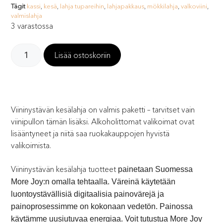
Tägit
kassi
,
kesä
,
lahja tupareihin
,
lahjapakkaus
,
mökkilahja
,
valkoviini
,
valmislahja
3 varastossa
Lisää ostoskoriin
Viininystävän kesälahja on valmis paketti – tarvitset vain
viinipullon tämän lisäksi. Alkoholittomat valikoimat ovat
lisääntyneet ja niitä saa ruokakauppojen hyvistä
valikoimista.
Viininystävän kesälahja tuotteet
painetaan Suomessa
More Joy:n omalla tehtaalla. Väreinä käytetään
luontoystävällisiä digitaalisia painovärejä ja
painoprosessimme on kokonaan vedetön. Painossa
käytämme uusiutuvaa energiaa. Voit tutustua More Joy