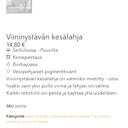
Viininystävän kesälahja
14,80
€
Selluloosa – Puuvilla
Konepestävä
Biohajoava
Vesipohjaiset pigmenttivärit
Viininystävän kesälahja on valmiiksi mietitty – osta
lisäksi vain yksi pullo viiniä ja lahjasi on valmis.
Kaikki tekstiilit voi pestä ja käyttää yhä uudelleen.
SKU
260306
Kategoriat
Lahja ystävälle
,
Lahjapakkaukset
,
Lahjat
,
Tuparilahjat
,
uudet tuotteet
,
Viinilahjat