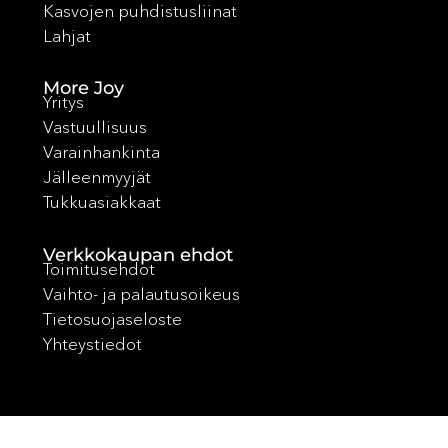
Kasvojen puhdistusliinat
Lahjat
More Joy
Yritys
Vastuullisuus
Varainhankinta
Jälleenmyyjät
Tukkuasiakkaat
Verkkokaupan ehdot
Toimitusehdot
Vaihto- ja palautusoikeus
Tietosuojaseloste
Yhteystiedot