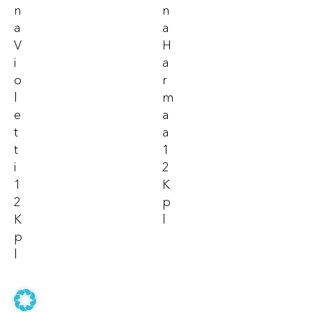
N
N
A
A
V
H
I
A
O
R
L
M
E
A
T
A
T
1
I
2
1
K
2
P
K
L
P
L