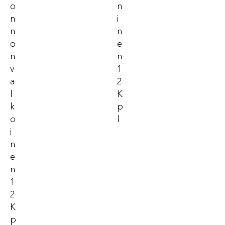
O
N
N
I
N
N
O
E
N
N
V
1
A
2
L
K
K
P
O
L
I
N
E
N
1
2
K
P