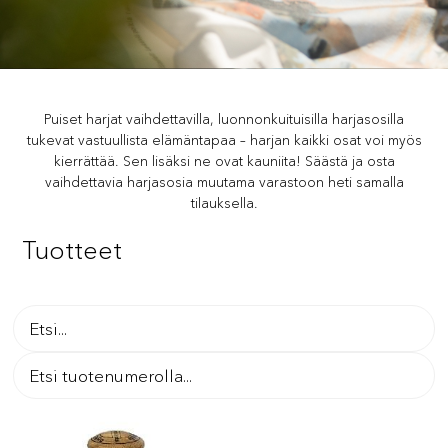
Puiset harjat vaihdettavilla, luonnonkuituisilla harjasosilla
tukevat vastuullista elämäntapaa – harjan kaikki osat voi myös
kierrättää. Sen lisäksi ne ovat kauniita! Säästä ja osta
vaihdettavia harjasosia muutama varastoon heti samalla
tilauksella.
Tuotteet