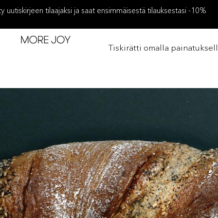
ity uutiskirjeen tilaajaksi ja saat ensimmäisestä tilauksestasi -10%
Tiskirätti omalla painatuksel