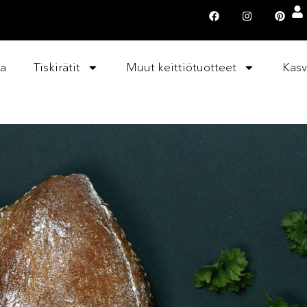
la
Tiskirätit
Muut keittiötuotteet
Kasv