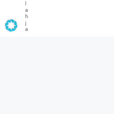
L
A
H
J
A
Tuottee
Tiskirätti
Tiskirätit
Kasvojen 