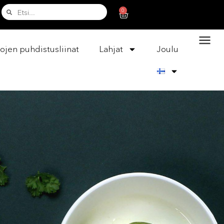
0
ojen puhdistusliinat
Lahjat
Joulu