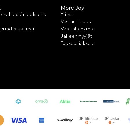
t
More Joy
 omalla painatuksella
Yritys
Vastuullisuus
puhdistusliinat
Varainhankinta
Jälleenmyyjät
Tukkuasiakkaat