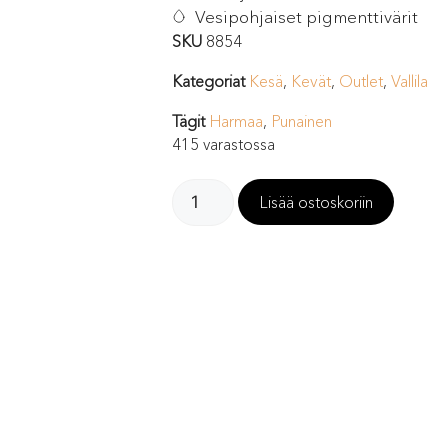
Vesipohjaiset pigmenttivärit
SKU
8854
Kategoriat
Kesä
,
Kevät
,
Outlet
,
Vallila
Tägit
Harmaa
,
Punainen
415 varastossa
Lisää ostoskoriin