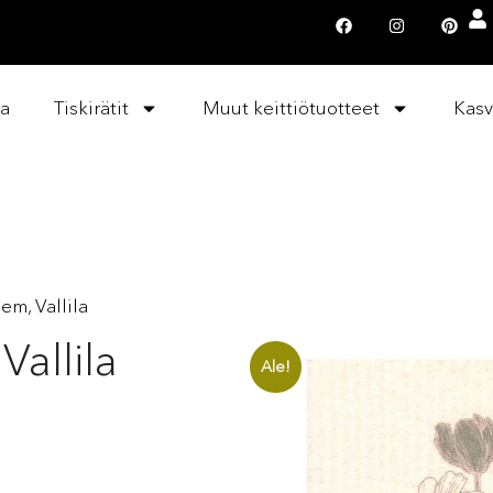
la
Tiskirätit
Muut keittiötuotteet
Kasv
oem, Vallila
Vallila
Ale!