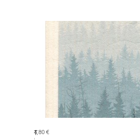
4,80
€
T