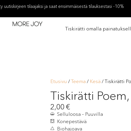
ity uutiskirjeen tilaajaksi ja saat ensimmäisestä tilauksestasi -10%
Tiskirätti omalla painatuksel
Etusivu
/
Teema
/
Kesä
/ Tiskirätti P
Tiskirätti Poem, 
2,00
€
Selluloosa – Puuvilla
Konepestävä
Biohajoava