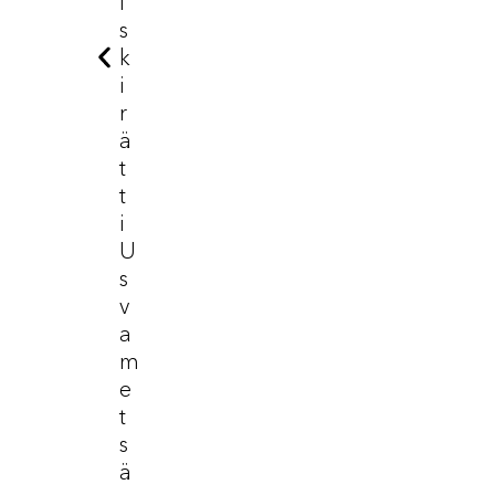
I
S
K
I
R
Ä
T
T
I
U
S
V
A
M
E
T
S
Ä