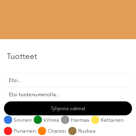
Tuotteet
Tyhjennä valinnat
Sininen
Vihreä
Harmaa
Keltainen
Punainen
Oranssi
Ruskea