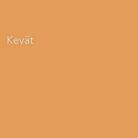
Kevät