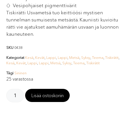
Vesipohjaiset pigmenttivärit
Tiskirätti Usvametsä tuo keittiöösi mystisen
tunnelman sumuisesta metsästä. Kauniisti kuvioitu
rätti vie ajatukset aamuhämärän usvaan ja luonnon
kauneuteen.
SKU
0438
Kategoriat
Kesä
,
Kevät
,
Lappi
,
Lappi
,
Metsä
,
Syksy
,
Teema
,
Tiskirätit
,
Kesä
,
Kevät
,
Lappi
,
Lappi
,
Metsä
,
Syksy
,
Teema
,
Tiskirätit
Tägi
Sininen
25 varastossa
Lisää ostoskoriin