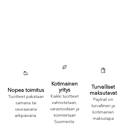
Kotimainen
Turvalliset
yritys
Nopea toimitus
maksutavat
Kaikki tuotteet
Tuotteet pakataan
Paytrail on
valmistetaan,
samana tai
turvallinen ja
varastoidaan ja
seuraavana
kotimainen
toimitetaan
arkipäivänä.
maksutapa
Suomesta.