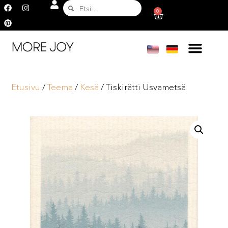
0
Etusivu
/
Teema
/
Kesä
/ Tiskirätti Usvametsä