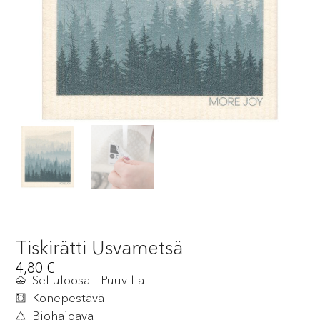
Tiskirätti Usvametsä
4,80
€
Selluloosa – Puuvilla
Konepestävä
Biohajoava