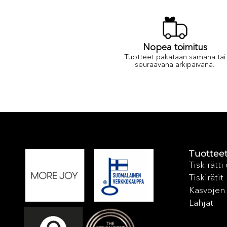
Nopea toimitus
Tuotteet pakataan samana tai
seuraavana arkipäivänä.
Tuottee
Tiskirätti
Tiskirätit
Kasvojen 
Lahjat