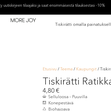
ity uutiskirjeen tilaajaksi ja saat ensimmäisestä tilauksestasi -10%
Tiskirätti omalla painatuksel
Etusivu
/
Teema
/
Kaupungit
/ Tiski
Tiskirätti Ratikk
4,80
€
Selluloosa – Puuvilla
Konepestävä
Biohajoava