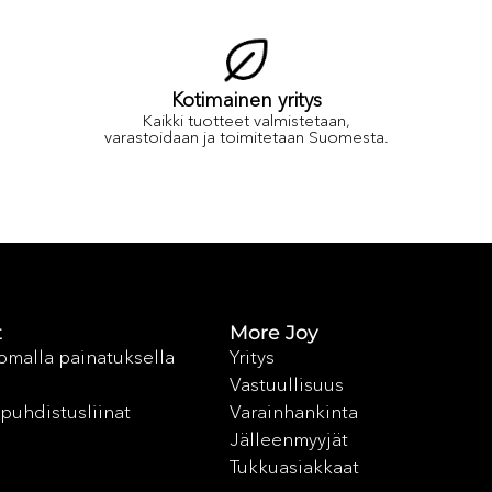
Kotimainen yritys
Kaikki tuotteet valmistetaan,
varastoidaan ja toimitetaan Suomesta.
t
More Joy
 omalla painatuksella
Yritys
Vastuullisuus
puhdistusliinat
Varainhankinta
Jälleenmyyjät
Tukkuasiakkaat