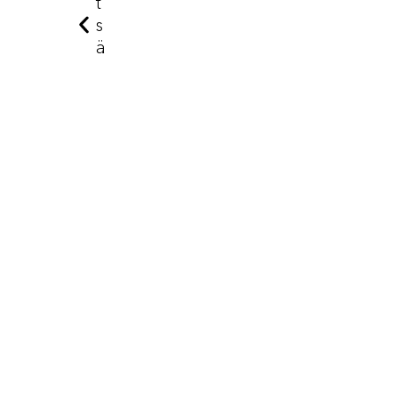
T
S
Ä