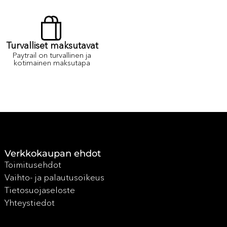
Turvalliset maksutavat
Paytrail on turvallinen ja
kotimainen maksutapa
Verkkokaupan ehdot
Toimitusehdot
Vaihto- ja palautusoikeus
Tietosuojaseloste
Yhteystiedot