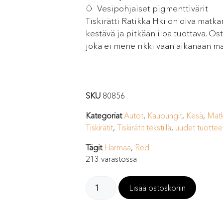
Vesipohjaiset pigmenttivärit
Tiskirätti Ratikka Hki on oiva matka
kestävä ja pitkään iloa tuottava. Os
joka ei mene rikki vaan aikanaan m
SKU
80856
Kategoriat
Autot
,
Kaupungit
,
Kesä
,
Matk
Tiskirätit
,
Tiskirätit tekstillä
,
uudet tuottee
Tägit
Harmaa
,
Red
213 varastossa
Lisää ostoskoriin