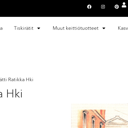
la
Tiskirätit
Muut keittiötuotteet
Kasv
rätti Ratikka Hki
a Hki