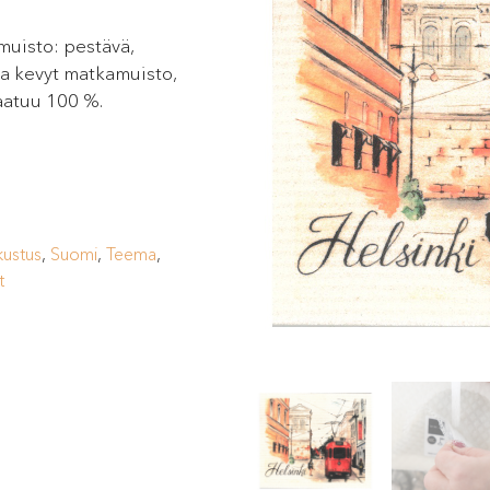
muisto: pestävä,
ta kevyt matkamuisto,
aatuu 100 %.
ustus
,
Suomi
,
Teema
,
t