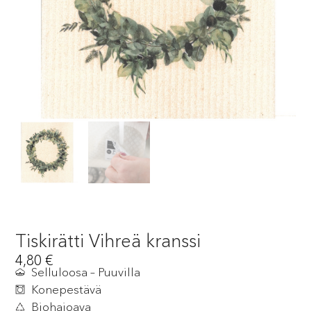
Tiskirätti Vihreä kranssi
4,80
€
Selluloosa – Puuvilla
Konepestävä
Biohajoava