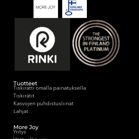
Tuotteet
Tiskirätti omalla painatuksella
Tiskirätit
Kasvojen puhdistusliinat
Lahjat
More Joy
Yritys