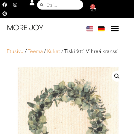
0
Etusivu
/
Teema
/
Kukat
/ Tiskirätti Vihreä kranssi