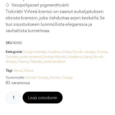
Vesipohjaiset pigmenttivärit
Tiskirätti Vihreä kranssi on saanut eukalyptuksen
oksista kranssin, joka ilahduttaa arjen keskellä. Se
tuo sisustukseen luonnollista eleganssia ja
rauhallista tunnelmaa.
SKU
80382
Kategoriat
Design tiskirätit
,
Graafinen
,
Kukat
,
Nordic design
,
Teema
,
Tiskirätit
,
uudet tuotteet
,
Design tiskirätit
,
Graafinen
,
Kukat
,
Nordic
design
,
Teema
,
Tiskirätit
,
uudet tuotteet
Tägi
Vihreä
,
Vihreä
Tuotemerkki:
Nordic Design
,
Nordic Design
83 varastossa
Lisää ostoskoriin