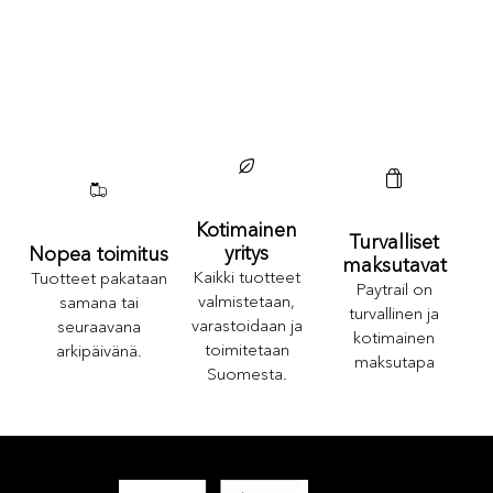
Kotimainen
Turvalliset
yritys
Nopea toimitus
maksutavat
Kaikki tuotteet
Tuotteet pakataan
Paytrail on
valmistetaan,
samana tai
turvallinen ja
varastoidaan ja
seuraavana
kotimainen
toimitetaan
arkipäivänä.
maksutapa
Suomesta.