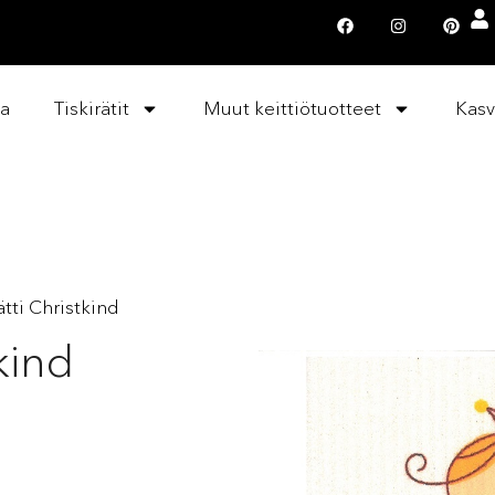
la
Tiskirätit
Muut keittiötuotteet
Kasv
ätti Christkind
tkind