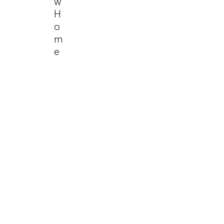
W
H
O
M
E