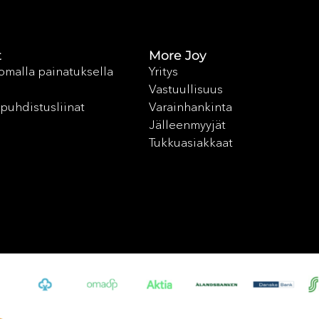
t
More Joy
 omalla painatuksella
Yritys
Vastuullisuus
puhdistusliinat
Varainhankinta
Jälleenmyyjät
Tukkuasiakkaat