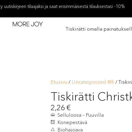
ity uutiskirjeen tilaajaksi ja saat ensimmäisestä tilauksestasi -10%
Tiskirätti omalla painatuksel
Etusivu
/
Uncategorized @fi
/ Tiskir
Tiskirätti Chris
2,26
€
Selluloosa – Puuvilla
Konepestävä
Biohajoava