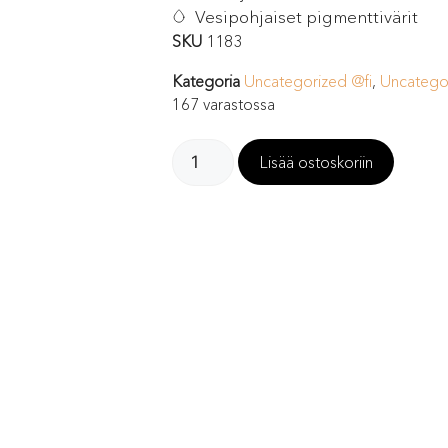
Vesipohjaiset pigmenttivärit
SKU
1183
Kategoria
Uncategorized @fi
,
Uncategor
167 varastossa
Lisää ostoskoriin