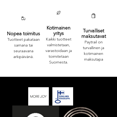
Kotimainen
Turvalliset
yritys
Nopea toimitus
maksutavat
Kaikki tuotteet
Tuotteet pakataan
Paytrail on
valmistetaan,
samana tai
turvallinen ja
varastoidaan ja
seuraavana
kotimainen
toimitetaan
arkipäivänä.
maksutapa
Suomesta.