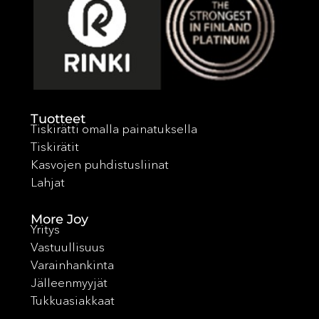
Tuotteet
Tiskirätti omalla painatuksella
Tiskirätit
Kasvojen puhdistusliinat
Lahjat
More Joy
Yritys
Vastuullisuus
Varainhankinta
Jälleenmyyjät
Tukkuasiakkaat