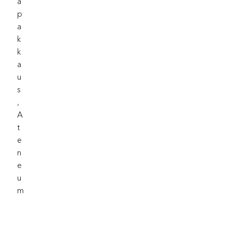
A
P
A
K
K
A
U
S
,
A
T
E
N
E
U
M