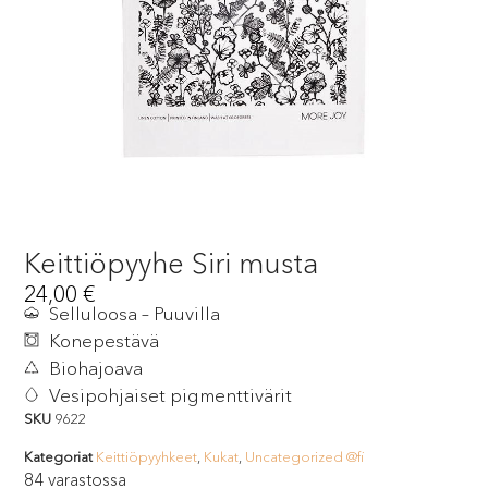
Keittiöpyyhe Siri musta
24,00
€
Selluloosa – Puuvilla
Konepestävä
Biohajoava
Vesipohjaiset pigmenttivärit
SKU
9622
Kategoriat
Keittiöpyyhkeet
,
Kukat
,
Uncategorized @fi
84 varastossa