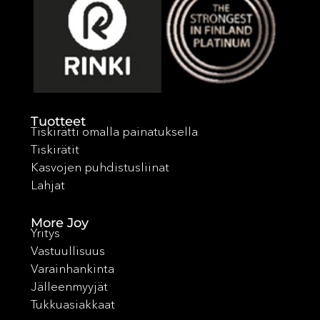
Tuotteet
Tiskirätti omalla painatuksella
Tiskirätit
Kasvojen puhdistusliinat
Lahjat
More Joy
Yritys
Vastuullisuus
Varainhankinta
Jälleenmyyjät
Tukkuasiakkaat