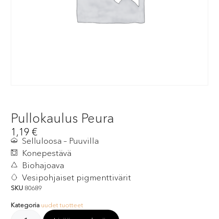
Pullokaulus Peura
1,19
€
Selluloosa – Puuvilla
Konepestävä
Biohajoava
Vesipohjaiset pigmenttivärit
SKU
80689
Kategoria
uudet tuotteet