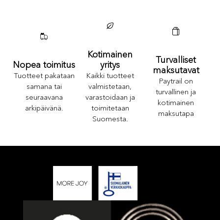
Kotimainen
Turvalliset
yritys
Nopea toimitus
maksutavat
Kaikki tuotteet
Tuotteet pakataan
Paytrail on
valmistetaan,
samana tai
turvallinen ja
varastoidaan ja
seuraavana
kotimainen
toimitetaan
arkipäivänä.
maksutapa
Suomesta.