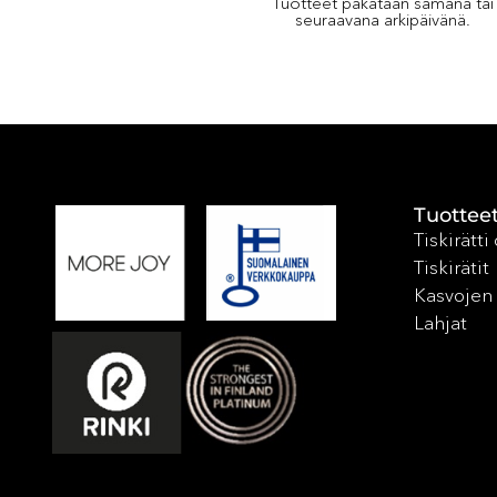
Tuotteet pakataan samana tai
seuraavana arkipäivänä.
Tuottee
Tiskirätti
Tiskirätit
Kasvojen 
Lahjat