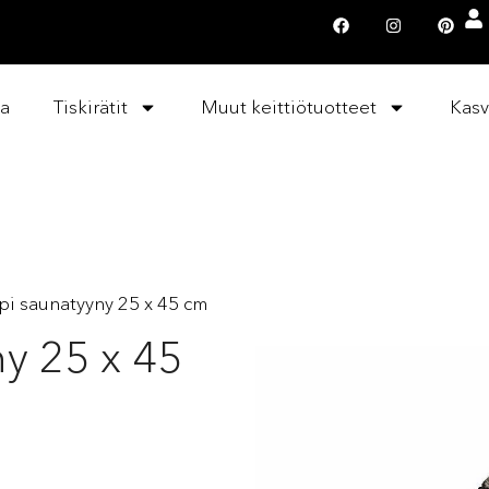
la
Tiskirätit
Muut keittiötuotteet
Kasv
pi saunatyyny 25 x 45 cm
ny 25 x 45