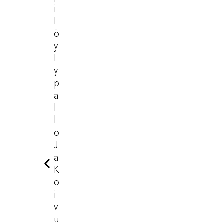
I
L
Ö
Y
L
Y
P
A
L
L
O
J
A
K
O
I
V
U