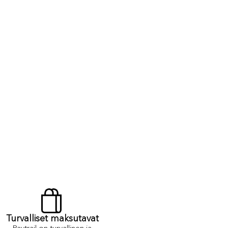
Turvalliset maksutavat
Paytrail on turvallinen ja