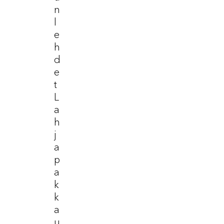
N
L
E
H
D
E
T
L
A
H
J
A
P
A
K
K
A
U