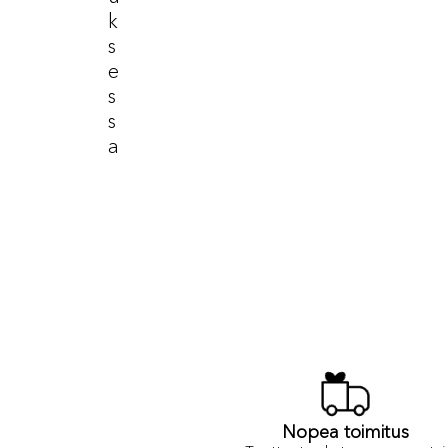
K
S
E
S
S
A
Nopea toimitus