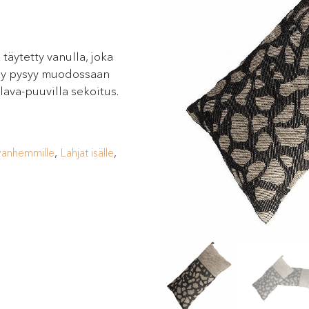
täytetty vanulla, joka
yny pysyy muodossaan
ava-puuvilla sekoitus.
ovanhemmille
,
Lahjat isälle
,