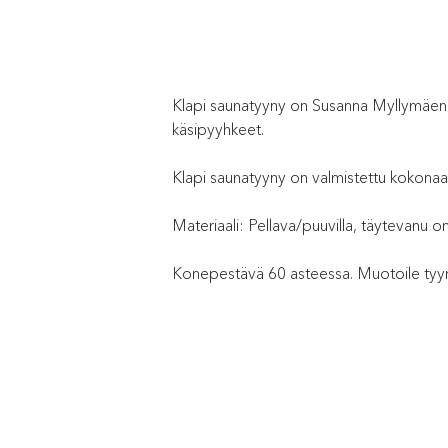
Klapi saunatyyny on Susanna Myllymäen su
käsipyyhkeet.
Klapi saunatyyny on valmistettu kokona
Materiaali: Pellava/puuvilla, täytevanu o
Konepestävä 60 asteessa. Muotoile tyyny