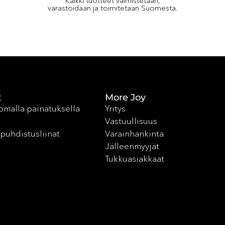
Kaikki tuotteet valmistetaan,
varastoidaan ja toimitetaan Suomesta.
t
More Joy
 omalla painatuksella
Yritys
Vastuullisuus
puhdistusliinat
Varainhankinta
Jälleenmyyjät
Tukkuasiakkaat