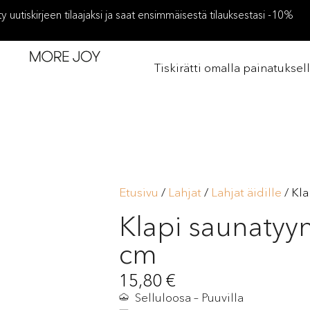
ity uutiskirjeen tilaajaksi ja saat ensimmäisestä tilauksestasi -10%
Tiskirätti omalla painatuksel
Etusivu
/
Lahjat
/
Lahjat äidille
/ Kla
Klapi saunatyy
cm
15,80
€
Selluloosa – Puuvilla