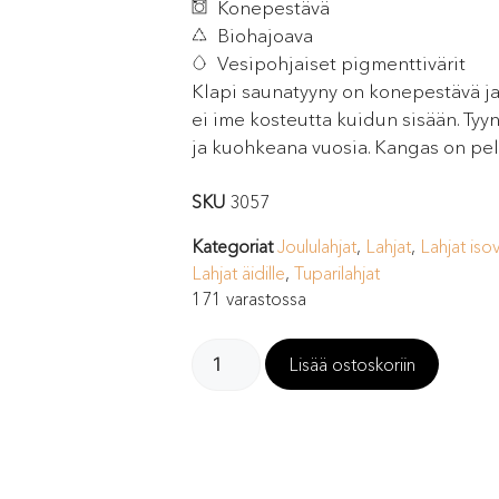
Konepestävä
Biohajoava
Vesipohjaiset pigmenttivärit
Klapi saunatyyny on konepestävä ja 
ei ime kosteutta kuidun sisään. Ty
ja kuohkeana vuosia. Kangas on pell
SKU
3057
Kategoriat
Joululahjat
,
Lahjat
,
Lahjat is
Lahjat äidille
,
Tuparilahjat
171 varastossa
Lisää ostoskoriin