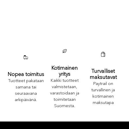
Kotimainen
Turvalliset
yritys
Nopea toimitus
maksutavat
Kaikki tuotteet
Tuotteet pakataan
Paytrail on
valmistetaan,
samana tai
turvallinen ja
varastoidaan ja
seuraavana
kotimainen
toimitetaan
arkipäivänä.
maksutapa
Suomesta.