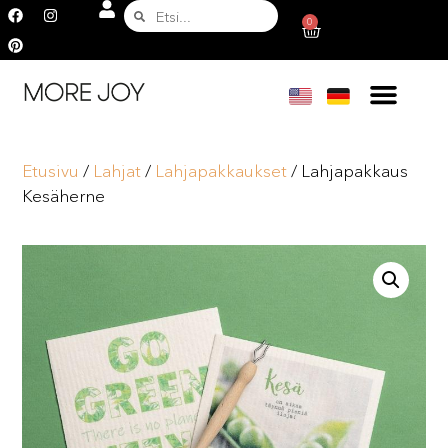
0
Etusivu
/
Lahjat
/
Lahjapakkaukset
/ Lahjapakkaus
Kesäherne