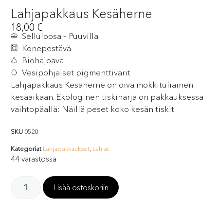
Lahjapakkaus Kesäherne
18,00
€
Selluloosa – Puuvilla
Konepestävä
Biohajoava
Vesipohjaiset pigmenttivärit
Lahjapakkaus Kesäherne on oiva mökkituliainen
kesäaikaan. Ekologinen tiskiharja on pakkauksessa
vaihtopäällä: Näillä peset koko kesän tiskit.
SKU
0520
Kategoriat
Lahjapakkaukset
,
Lahjat
44 varastossa
Lisää ostoskoriin