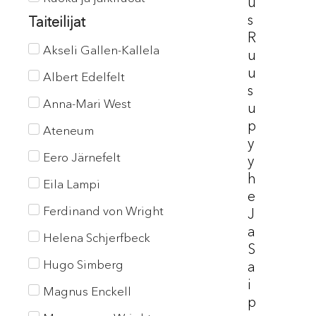
U
S
Taiteilijat
R
Akseli Gallen-Kallela
U
U
Albert Edelfelt
S
Anna-Mari West
U
P
Ateneum
Y
Eero Järnefelt
Y
H
Eila Lampi
E
Ferdinand von Wright
J
A
Helena Schjerfbeck
S
Hugo Simberg
A
I
Magnus Enckell
P