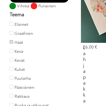
Vihreä
Punainen
Teema
Eläimet
Graafinen
Häät
26,00
€
L
Kesä
A
H
Kevät
J
Kukat
A
P
Puutarha
A
Pääsiäinen
K
K
Rakkaus
A
Ruoka ja jälkiruoat