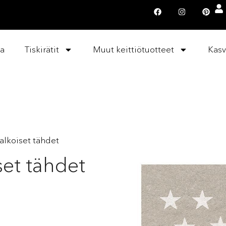
la
Tiskirätit
Muut keittiötuotteet
Kasv
Valkoiset tähdet
iset tähdet