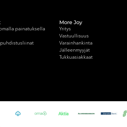
t
More Joy
 omalla painatuksella
Yritys
Vastuullisuus
puhdistusliinat
Varainhankinta
Jälleenmyyjät
Tukkuasiakkaat