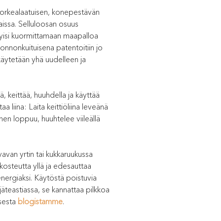
. Korkealaatuisen, konepestävän
maissa. Selluloosan osuus
ätyisi kuormittamaan maapalloa
onnonkuituisena patentoitiin jo
käytetään yhä uudelleen ja
ä, keittää, huuhdella ja käyttää
a liina: Laita keittiöliina leveänä
nen loppuu, huuhtelee viileällä
svavan yrtin tai kukkaruukussa
 kosteutta yllä ja edesauttaa
nergiaksi. Käytöstä poistuvia
äteastiassa, se kannattaa pilkkoa
ksesta
blogistamme
.