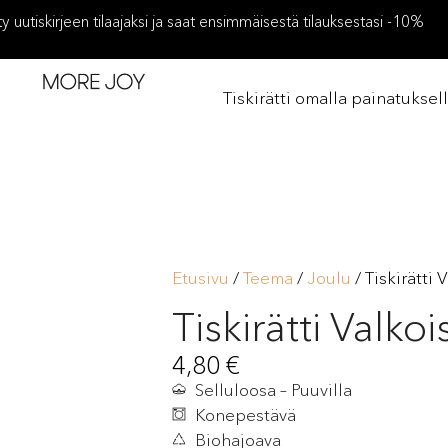
ity uutiskirjeen tilaajaksi ja saat ensimmäisestä tilauksestasi -10%
Tiskirätti omalla painatuksel
Etusivu
/
Teema
/
Joulu
/ Tiskirätti 
Tiskirätti Valko
4,80
€
Selluloosa – Puuvilla
Konepestävä
Biohajoava