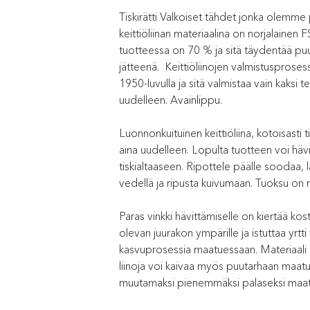
Tiskirätti Valkoiset tähdet jonka olemme 
keittiöliinan materiaalina on norjalainen
tuotteessa on 70 % ja sitä täydentää puuv
jätteenä. Keittiöliinojen valmistusprose
1950-luvulla ja sitä valmistaa vain kaks
uudelleen. Avainlippu.
Luonnonkuituinen keittiöliina, kotoisasti t
aina uudelleen. Lopulta tuotteen voi hävitt
tiskialtaaseen. Ripottele päälle soodaa, 
vedellä ja ripusta kuivumaan. Tuoksu on r
Paras vinkki hävittämiselle on kiertää kost
olevan juurakon ympärille ja istuttaa yrtt
kasvuprosessia maatuessaan. Materiaali m
liinoja voi kaivaa myös puutarhaan maatu
muutamaksi pienemmäksi palaseksi maatu