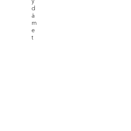
Y
D
Ä
M
E
T