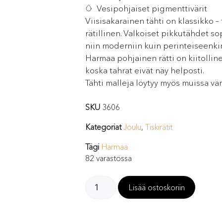
Vesipohjaiset pigmenttivärit
Viisisakarainen tähti on klassikko – 
rätillinen. Valkoiset pikkutähdet so
niin moderniin kuin perinteiseenki
Harmaa pohjainen rätti on kiitolline
koska tahrat eivät näy helposti.
Tähti malleja löytyy myös muissa vär
SKU
3606
Kategoriat
Joulu
,
Tiskirätit
Tägi
Harmaa
82 varastossa
Lisää ostoskoriin