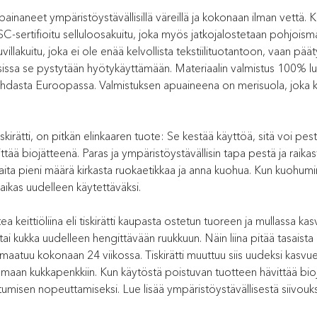
painaneet ympäristöystävällisillä väreillä ja kokonaan ilman vettä
 FSC-sertifioitu selluloosakuitu, joka myös jatkojalostetaan pohjois
illakuitu, joka ei ole enää kelvollista tekstiilituotantoon, vaan pä
ssissa se pystytään hyötykäyttämään. Materiaalin valmistus 100% lu
i tehdasta Euroopassa. Valmistuksen apuaineena on merisuola, joka 
iskirätti, on pitkän elinkaaren tuote: Se kestää käyttöä, sitä voi pest
ää biojätteenä. Paras ja ympäristöystävällisin tapa pestä ja raikasta
laita pieni määrä kirkasta ruokaetikkaa ja anna kuohua. Kun kuohumi
aikas uudelleen käytettäväksi.
ea keittiöliina eli tiskirätti kaupasta ostetun tuoreen ja mullassa ka
i tai kukka uudelleen hengittävään ruukkuun. Näin liina pitää tasaista
aatuu kokonaan 24 viikossa. Tiskirätti muuttuu siis uudeksi kasvue
maan kukkapenkkiin. Kun käytöstä poistuvan tuotteen hävittää bioj
misen nopeuttamiseksi. Lue lisää ympäristöystävällisestä siivou