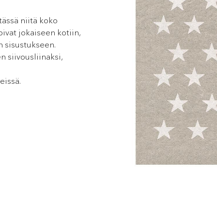
tässä niitä koko
pivat jokaiseen kotiin,
n sisustukseen.
n siivousliinaksi,
eissä.