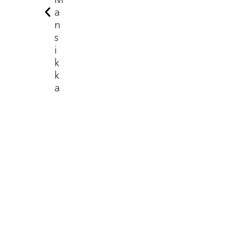
A
N
S
I
K
K
A