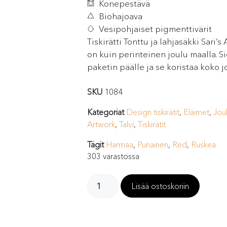
Konepestävä
Biohajoava
Vesipohjaiset pigmenttivärit
Tiskirätti Tonttu ja lahjasäkki Sari’
on kuin perinteinen joulu maalla. Si
paketin päälle ja se koristaa koko j
SKU
1084
Kategoriat
Design tiskirätit
,
Eläimet
,
Jou
Artwork
,
Talvi
,
Tiskirätit
Tägit
Harmaa
,
Punainen
,
Red
,
Ruskea
303 varastossa
Lisää ostoskoriin