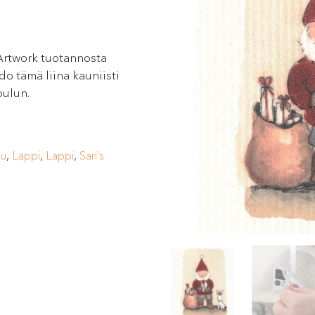
s Artwork tuotannosta
do tämä liina kauniisti
oulun.
lu
,
Lappi
,
Lappi
,
Sari’s