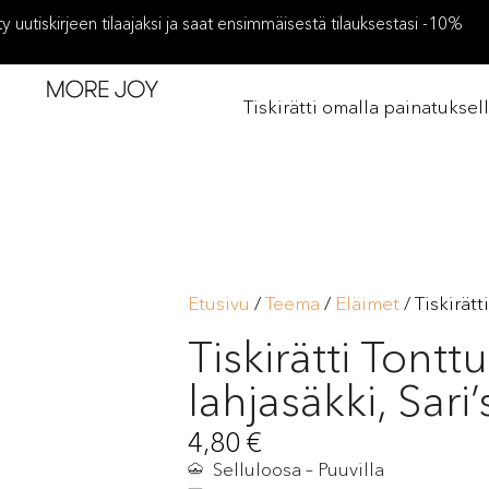
ity uutiskirjeen tilaajaksi ja saat ensimmäisestä tilauksestasi -10%
Tiskirätti omalla painatuksel
Etusivu
/
Teema
/
Eläimet
/ Tiskirätt
Tiskirätti Tonttu
lahjasäkki, Sari
4,80
€
Selluloosa – Puuvilla