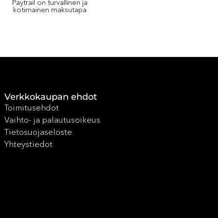
Paytrail on turvallinen ja
kotimainen maksutapa
Verkkokaupan ehdot
Toimitusehdot
Vaihto- ja palautusoikeus
Tietosuojaseloste
Yhteystiedot