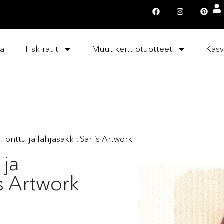
la
Tiskirätit
Muut keittiötuotteet
Kasv
i Tonttu ja lahjasäkki, Sari’s Artwork
 ja
’s Artwork