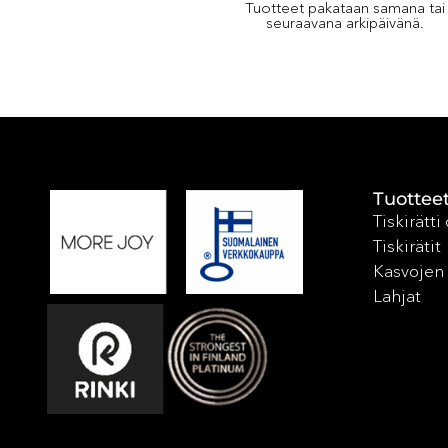
Tuotteet pakataan samana tai
seuraavana arkipäivänä.
Tuottee
Tiskirätti
Tiskirätit
Kasvojen 
Lahjat