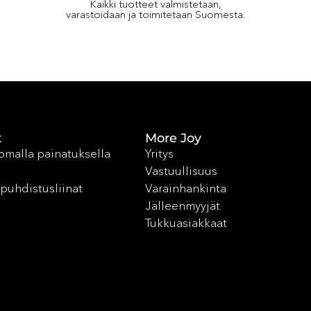
Kaikki tuotteet valmistetaan,
varastoidaan ja toimitetaan Suomesta.
t
More Joy
 omalla painatuksella
Yritys
Vastuullisuus
puhdistusliinat
Varainhankinta
Jälleenmyyjät
Tukkuasiakkaat