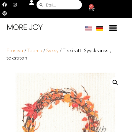
0
Etusivu
/
Teema
/
Syksy
/ Tiskirätti Syyskranssi,
tekstitön