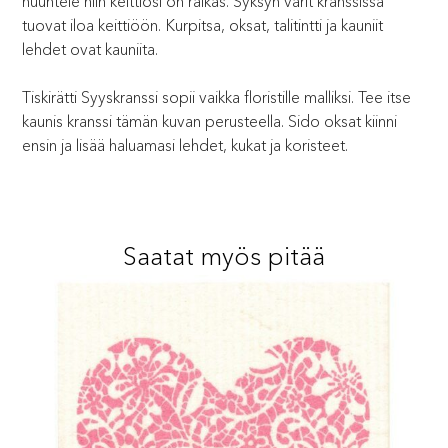
huuhtele niin keittiösi on raikas. Syksyn värit kranssissa
tuovat iloa keittiöön. Kurpitsa, oksat, talitintti ja kauniit
lehdet ovat kauniita.
Tiskirätti Syyskranssi sopii vaikka floristille malliksi. Tee itse
kaunis kranssi tämän kuvan perusteella. Sido oksat kiinni
ensin ja lisää haluamasi lehdet, kukat ja koristeet.
Saatat myös pitää