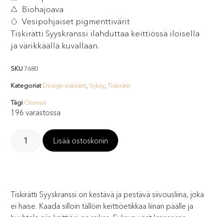
Biohajoava
Vesipohjaiset pigmenttivärit
Tiskirätti Syyskranssi ilahduttaa keittiössä iloisella
ja värikkäällä kuvallaan.
SKU
7680
Kategoriat
Design tiskirätit
,
Syksy
,
Tiskirätit
Tägi
Oranssi
196 varastossa
Lisää ostoskoriin
Tiskirätti Syyskranssi on kestävä ja pestävä siivousliina, joka
ei haise. Kaada silloin tällöin keittiöetikkaa liinan päälle ja