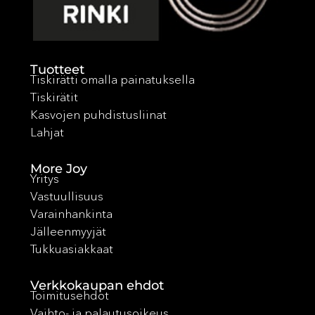
Tuotteet
Tiskirätti omalla painatuksella
Tiskirätit
Kasvojen puhdistusliinat
Lahjat
More Joy
Yritys
Vastuullisuus
Varainhankinta
Jälleenmyyjät
Tukkuasiakkaat
Verkkokaupan ehdot
Toimitusehdot
Vaihto- ja palautusoikeus