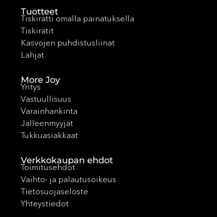
Tuotteet
Tiskirätti omalla painatuksella
Tiskirätit
Kasvojen puhdistusliinat
Lahjat
More Joy
Yritys
Vastuullisuus
Varainhankinta
Jälleenmyyjät
Tukkuasiakkaat
Verkkokaupan ehdot
Toimitusehdot
Vaihto- ja palautusoikeus
Tietosuojaseloste
Yhteystiedot