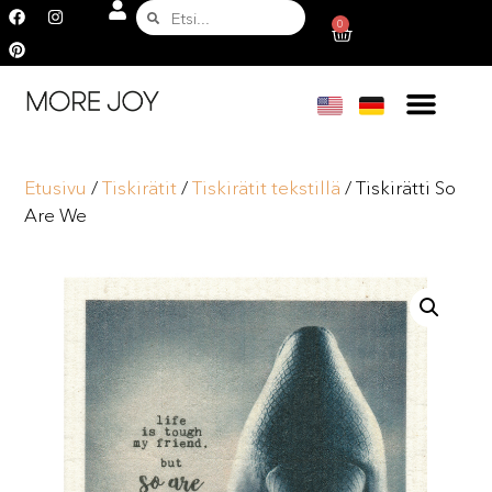
0
Etusivu
/
Tiskirätit
/
Tiskirätit tekstillä
/ Tiskirätti So
Are We