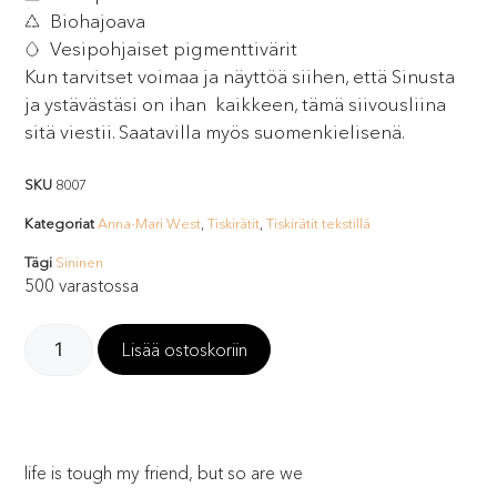
Biohajoava
Vesipohjaiset pigmenttivärit
Kun tarvitset voimaa ja näyttöä siihen, että Sinusta
ja ystävästäsi on ihan kaikkeen, tämä siivousliina
sitä viestii. Saatavilla myös suomenkielisenä.
SKU
8007
Kategoriat
Anna-Mari West
,
Tiskirätit
,
Tiskirätit tekstillä
Tägi
Sininen
500 varastossa
Lisää ostoskoriin
life is tough my friend, but so are we