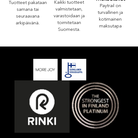
Kaikki tuotteet
Tuotteet pakataan
Paytrail on
valmistetaan,
samana tai
turvallinen ja
varastoidaan ja
seuraavana
kotimainen
toimitetaan
arkipäivänä.
maksutapa
Suomesta.