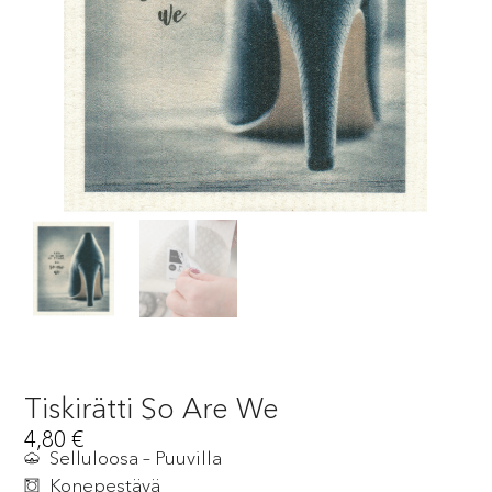
Tiskirätti So Are We
4,80
€
Selluloosa – Puuvilla
Konepestävä