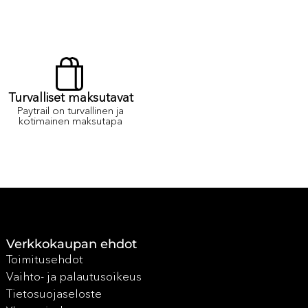
Turvalliset maksutavat
Paytrail on turvallinen ja
kotimainen maksutapa
Verkkokaupan ehdot
Toimitusehdot
Vaihto- ja palautusoikeus
Tietosuojaseloste