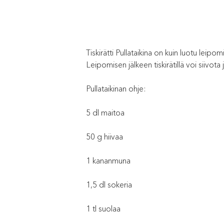
Tiskirätti Pullataikina on kuin luotu leip
Leipomisen jälkeen tiskirätillä voi siivota 
Pullataikinan ohje:
5 dl maitoa
50 g hiivaa
1 kananmuna
1,5 dl sokeria
1 tl suolaa