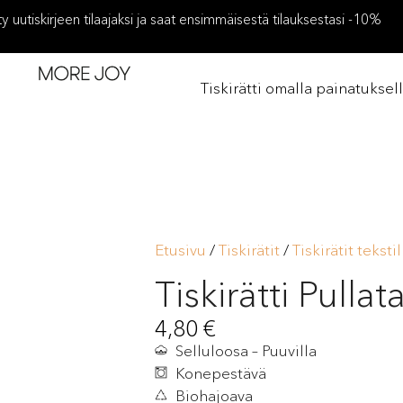
ity uutiskirjeen tilaajaksi ja saat ensimmäisestä tilauksestasi -10%
Tiskirätti omalla painatuksel
Etusivu
/
Tiskirätit
/
Tiskirätit tekstil
Tiskirätti Pullat
4,80
€
Selluloosa – Puuvilla
Konepestävä
Biohajoava