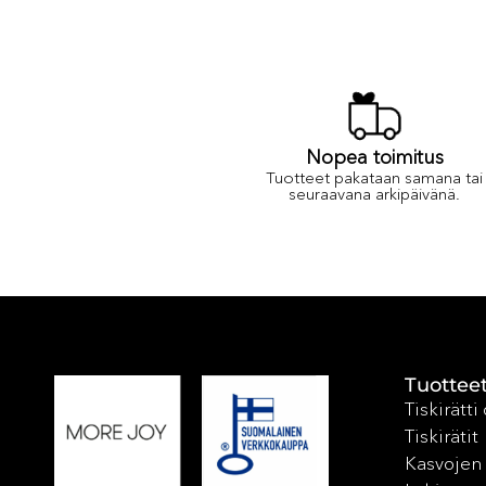
Nopea toimitus
Tuotteet pakataan samana tai
seuraavana arkipäivänä.
Tuottee
Tiskirätti
Tiskirätit
Kasvojen 