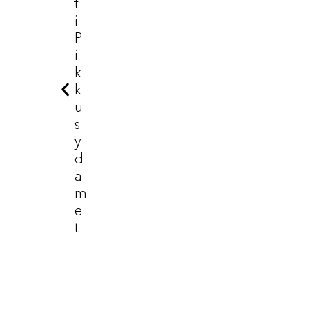
T
I
P
I
K
K
U
S
Y
D
Ä
M
E
T