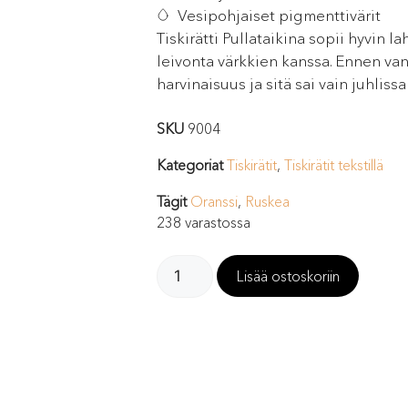
Vesipohjaiset pigmenttivärit
Tiskirätti Pullataikina sopii hyvin la
leivonta värkkien kanssa. Ennen van
harvinaisuus ja sitä sai vain juhliss
SKU
9004
Kategoriat
Tiskirätit
,
Tiskirätit tekstillä
Tägit
Oranssi
,
Ruskea
238 varastossa
Lisää ostoskoriin