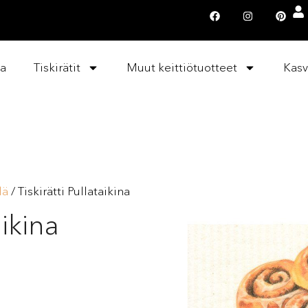
la
Tiskirätit
Muut keittiötuotteet
Kasv
lä
/ Tiskirätti Pullataikina
aikina