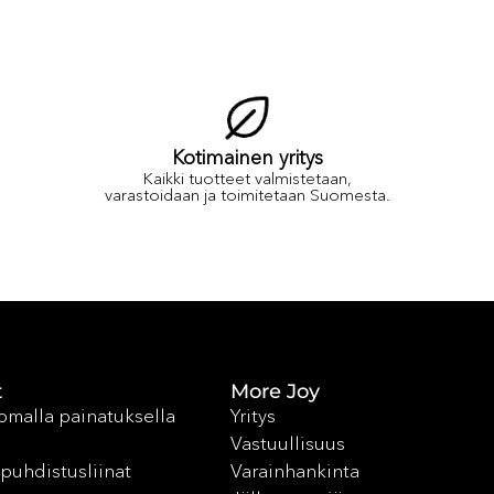
Kotimainen yritys
Kaikki tuotteet valmistetaan,
varastoidaan ja toimitetaan Suomesta.
t
More Joy
 omalla painatuksella
Yritys
Vastuullisuus
puhdistusliinat
Varainhankinta