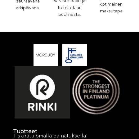
varastoidaan ja
seuraavana
kotimainen
toimitetaan
arkipäivänä.
maksutapa
Suomesta.
Tuotteet
Tiskirätti omalla painatuksella