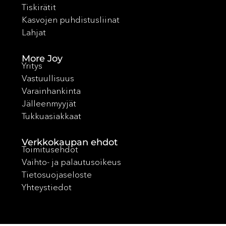
Tiskirätit
Kasvojen puhdistusliinat
Lahjat
More Joy
Yritys
Vastuullisuus
Varainhankinta
Jälleenmyyjät
Tukkuasiakkaat
Verkkokaupan ehdot
Toimitusehdot
Vaihto- ja palautusoikeus
Tietosuojaseloste
Yhteystiedot