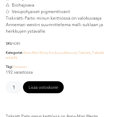
Biohajoava
Vesipohjaiset pigmenttivärit
Tiskirätti Paitsi minun keittiössä on valokuvaaja
Annemari westin suunnittelema malli suklaan ja
herkkujen ystävälle.
SKU
4245
Kategoriat
Anna-Mari West
,
Ruoka ja jälkiruoat
,
Tiskirätit
,
Tiskirätit
tekstillä
Tägi
Punainen
192 varastossa
Lisää ostoskoriin
Tiskirätti Paitsi minun keittiössä on Anna-Mari Westin