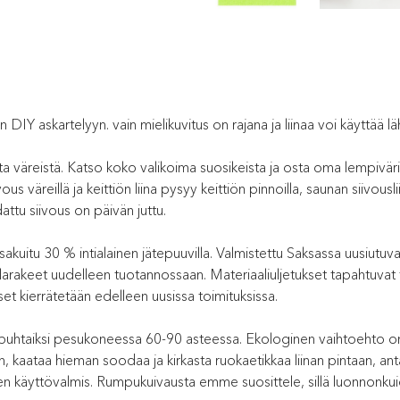
n DIY askartelyyn. vain mielikuvitus on rajana ja liinaa voi käyttää 
ta väreistä. Katso koko valikoima suosikeista ja osta oma lempiväris
 väreillä ja keittiön liina pysyy keittiön pinnoilla, saunan siivous
attu siivous on päivän juttu.
kuitu 30 % intialainen jätepuuvilla. Valmistettu Saksassa uusiutuval
arakeet uudelleen tuotannossaan. Materiaaliuljetukset tapahtuvat 
set kierrätetään edelleen uusissa toimituksissa.
puhtaiksi pesukoneessa 60-90 asteessa. Ekologinen vaihtoehto on la
seen, kaataa hieman soodaa ja kirkasta ruokaetikkaa liinan pintaan, 
leen käyttövalmis. Rumpukuivausta emme suosittele, sillä luonnonkuid