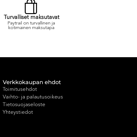
Turvalliset maksutavat
Paytrail on turvallinen ja
kotimainen maksutapa
Verkkokaupan ehdot
Toimitusehdot
Vaihto- ja palautusoikeus
Tietosuojaseloste
Yhteystiedot