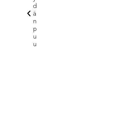
D
Ä
N
P
U
U