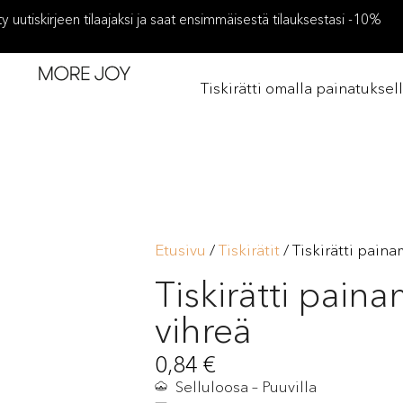
ity uutiskirjeen tilaajaksi ja saat ensimmäisestä tilauksestasi -10%
Tiskirätti omalla painatuksel
Etusivu
/
Tiskirätit
/ Tiskirätti pain
Tiskirätti pain
vihreä
0,84
€
Selluloosa – Puuvilla