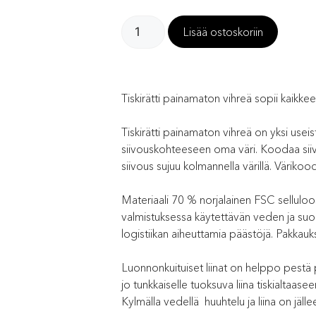
Lisää ostoskoriin
Tiskirätti painamaton vihreä sopii kaikkee
Tiskirätti painamaton vihreä on yksi useis
siivouskohteeseen oma väri. Koodaa siivous
siivous sujuu kolmannella värillä. Värikood
Materiaali 70 % norjalainen FSC selluloosa
valmistuksessa käytettävän veden ja suol
logistiikan aiheuttamia päästöjä. Pakkauk
Luonnonkuituiset liinat on helppo pestä 
jo tunkkaiselle tuoksuva liina tiskialtaa
Kylmälla vedellä huuhtelu ja liina on jäl