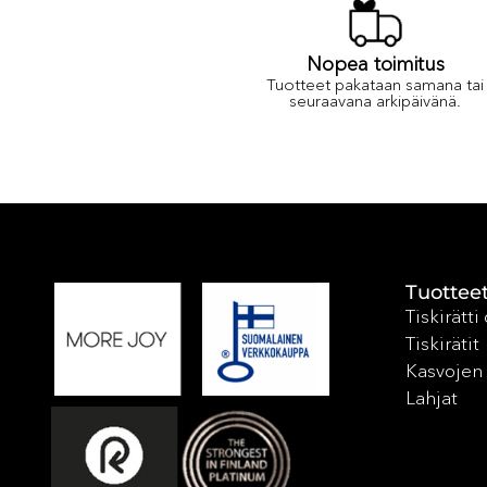
Nopea toimitus
Tuotteet pakataan samana tai
seuraavana arkipäivänä.
Tuottee
Tiskirätti
Tiskirätit
Kasvojen 
Lahjat