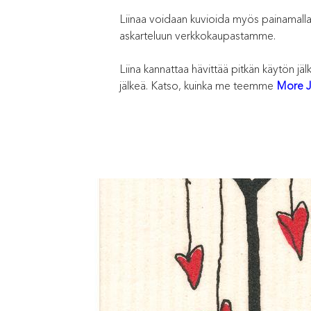
Liinaa voidaan kuvioida myös painamalla j
askarteluun verkkokaupastamme.
Liina kannattaa hävittää pitkän käytön jä
jälkeä. Katso, kuinka me teemme
More J