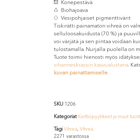
Konepestävä
Biohajoava
Vesipohjaiset pigmenttivärit
Tiskirätti painamaton vihreä on valm
selluloosakuidusta (70 %) ja puuvill
voi värjätä ja sen pintaa voidaan ku
tulostamalla. Nurjalla puolella on m
Tuote toimii hienosti myös idätykse
vihanneskrassin kasvualustana
. Ka
kuvan painattamiselle
SKU
1206
Kategoriat
Keittiöpyyhkeet ja muut tuot
Tägi
Vihreä
,
Vihreä
2271 varastossa