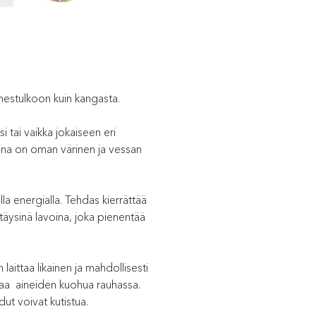
lähestulkoon kuin kangasta.
i tai vaikka jokaiseen eri
liina on oman värinen ja vessan
la energialla. Tehdas kierrättää
täysinä lavoina, joka pienentää
ittaa likainen ja mahdollisesti
antaa aineiden kuohua rauhassa.
ut voivat kutistua.