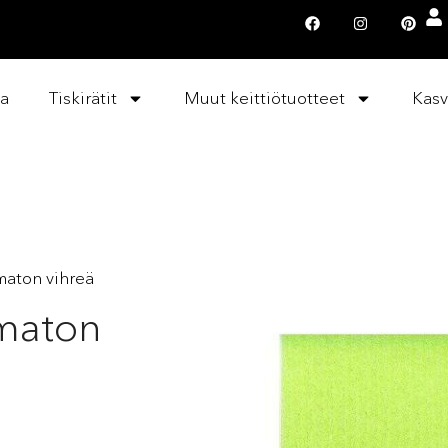
la
Tiskirätit
Muut keittiötuotteet
Kasv
amaton vihreä
amaton