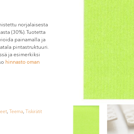
istettu norjalaisesta
asta (30%). Tuotetta
vioida painamalla ja
atala pintastruktuuri.
ssä ja esimerkiksi
tso
hinnasto oman
teet
,
Teema
,
Tiskirätit