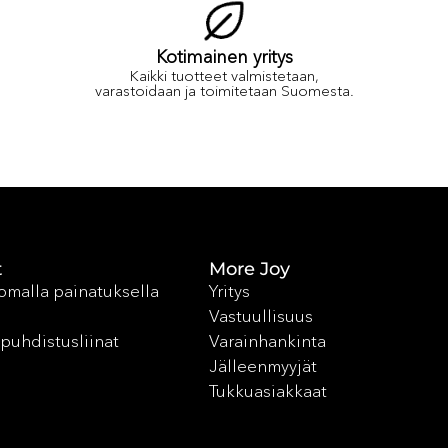
Kotimainen yritys
Kaikki tuotteet valmistetaan,
varastoidaan ja toimitetaan Suomesta.
t
More Joy
 omalla painatuksella
Yritys
Vastuullisuus
puhdistusliinat
Varainhankinta
Jälleenmyyjät
Tukkuasiakkaat