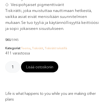
Vesipohjaiset pigmenttivärit
Tiskirätti, joka muistuttaa nauttimaan hetkestä,
vaikka asiat eivät menisikään suunnitelmien
mukaan. Se tuo tyyliä ja käytännöllisyyttä keittiöösi
ja sopii jokaiseen sisustukseen.
SKU
5945
Kategoriat
Teema
,
Tiskirätit
,
Tiskirätit tekstillä
411 varastossa
Lisää ostoskoriin
Life is what happens to you while you are making other
plans