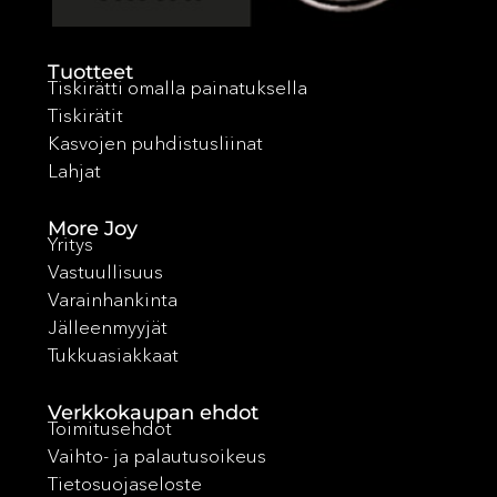
Tuotteet
Tiskirätti omalla painatuksella
Tiskirätit
Kasvojen puhdistusliinat
Lahjat
More Joy
Yritys
Vastuullisuus
Varainhankinta
Jälleenmyyjät
Tukkuasiakkaat
Verkkokaupan ehdot
Toimitusehdot
Vaihto- ja palautusoikeus
Tietosuojaseloste