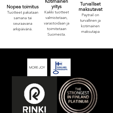
Kotimainen
Turvalliset
yritys
Nopea toimitus
maksutavat
Kaikki tuotteet
Tuotteet pakataan
Paytrail on
valmistetaan,
samana tai
turvallinen ja
varastoidaan ja
seuraavana
kotimainen
toimitetaan
arkipäivänä.
maksutapa
Suomesta.