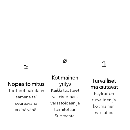
Kotimainen
Turvalliset
yritys
Nopea toimitus
maksutavat
Kaikki tuotteet
Tuotteet pakataan
Paytrail on
valmistetaan,
samana tai
turvallinen ja
varastoidaan ja
seuraavana
kotimainen
toimitetaan
arkipäivänä.
maksutapa
Suomesta.