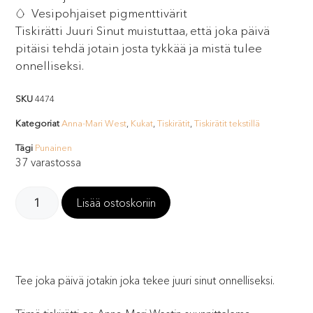
Vesipohjaiset pigmenttivärit
Tiskirätti Juuri Sinut muistuttaa, että joka päivä
pitäisi tehdä jotain josta tykkää ja mistä tulee
onnelliseksi.
SKU
4474
Kategoriat
Anna-Mari West
,
Kukat
,
Tiskirätit
,
Tiskirätit tekstillä
Tägi
Punainen
37 varastossa
Lisää ostoskoriin
Tee joka päivä jotakin joka tekee juuri sinut onnelliseksi.