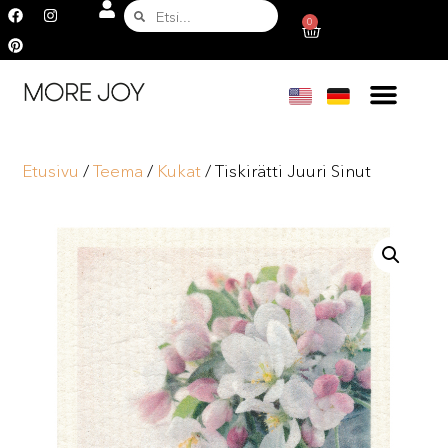
0
Etusivu
/
Teema
/
Kukat
/ Tiskirätti Juuri Sinut