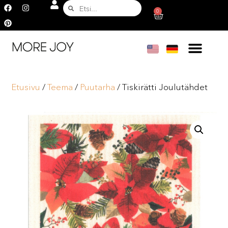
0
Etusivu
/
Teema
/
Puutarha
/ Tiskirätti Joulutähdet