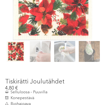
Tiskirätti Joulutähdet
4,80
€
Selluloosa – Puuvilla
Konepestävä
Biohajoava