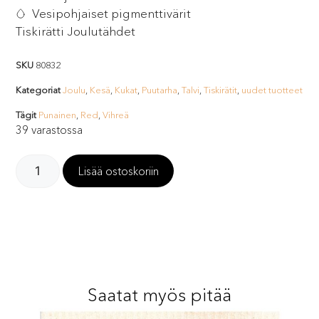
Vesipohjaiset pigmenttivärit
Tiskirätti Joulutähdet
SKU
80832
Kategoriat
Joulu
,
Kesä
,
Kukat
,
Puutarha
,
Talvi
,
Tiskirätit
,
uudet tuotteet
Tägit
Punainen
,
Red
,
Vihreä
39 varastossa
Lisää ostoskoriin
Saatat myös pitää