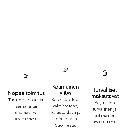
Kotimainen
Turvalliset
yritys
Nopea toimitus
maksutavat
Kaikki tuotteet
Tuotteet pakataan
Paytrail on
valmistetaan,
samana tai
turvallinen ja
varastoidaan ja
seuraavana
kotimainen
toimitetaan
arkipäivänä.
maksutapa
Suomesta.