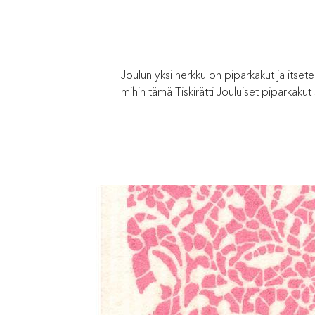
Joulun yksi herkku on piparkakut ja itset
mihin tämä Tiskirätti Jouluiset piparkakut