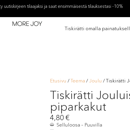
ity uutiskirjeen tilaajaksi ja saat ensimmäisestä tilauksestasi -10%
Tiskirätti omalla painatuksel
Etusivu
/
Teema
/
Joulu
/ Tiskirätti
Tiskirätti Joului
piparkakut
4,80
€
Selluloosa – Puuvilla