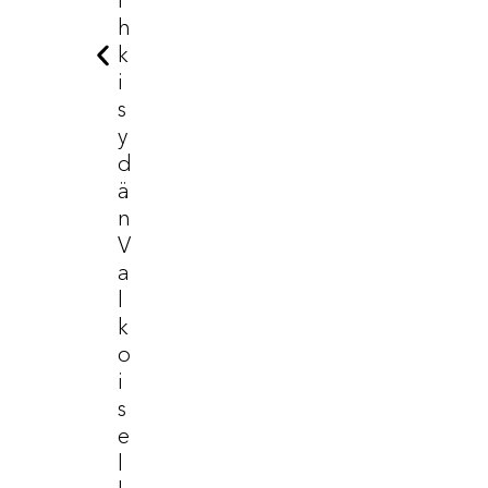
I
H
K
I
S
Y
D
Ä
N
V
A
L
K
O
I
S
E
L