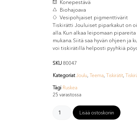
Konepestävä
Biohajoava
Vesipohjaiset pigmenttivärit
Tiskirätti Jouluiset piparkakut on oi
alla. Kun alkaa leipomaan pipareita 
mukana. Siitä saa hyvän ohjeen ja ku
voi tiskirätillä helposti pyyhkiä pö
SKU
80047
Kategoriat
Joulu
,
Teema
,
Tiskirätit
,
Tiskir
Tägi
Ruskea
25 varastossa
Lisää ostoskoriin