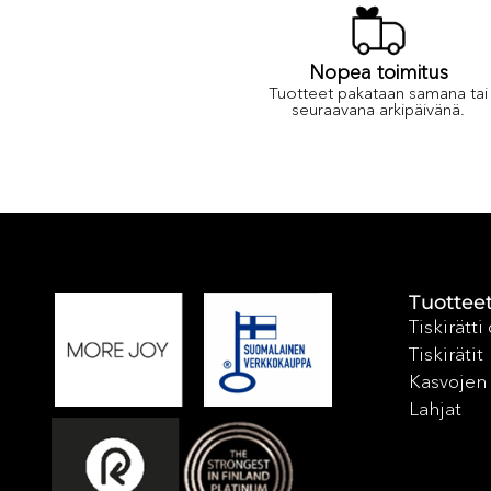
Nopea toimitus
Tuotteet pakataan samana tai
seuraavana arkipäivänä.
Tuottee
Tiskirätti
Tiskirätit
Kasvojen 
Lahjat