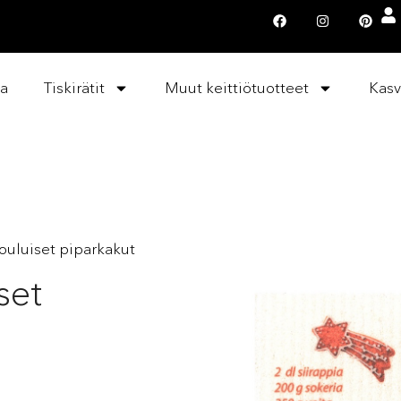
la
Tiskirätit
Muut keittiötuotteet
Kasv
 Jouluiset piparkakut
set