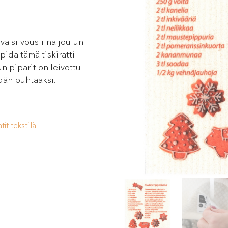
va siivousliina joulun
pidä tämä tiskirätti
n piparit on leivottu
ydän puhtaaksi.
ätit tekstillä