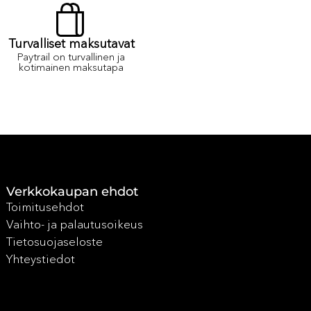
Turvalliset maksutavat
Paytrail on turvallinen ja
kotimainen maksutapa
Verkkokaupan ehdot
Toimitusehdot
Vaihto- ja palautusoikeus
Tietosuojaseloste
Yhteystiedot