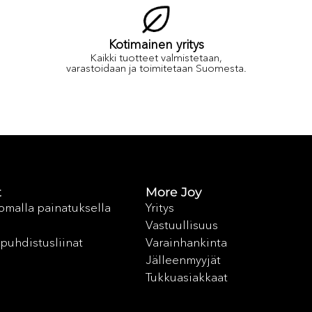
Kotimainen yritys
Kaikki tuotteet valmistetaan,
varastoidaan ja toimitetaan Suomesta.
t
More Joy
 omalla painatuksella
Yritys
Vastuullisuus
puhdistusliinat
Varainhankinta
Jälleenmyyjät
Tukkuasiakkaat