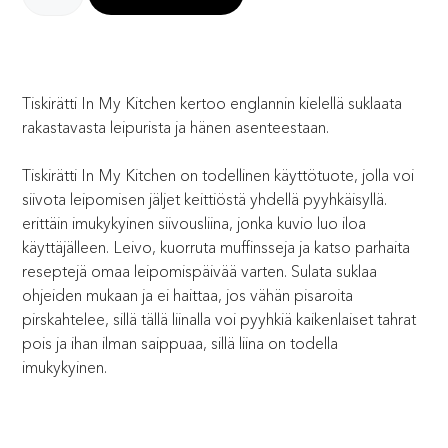
Tiskirätti In My Kitchen kertoo englannin kielellä suklaata
rakastavasta leipurista ja hänen asenteestaan.
Tiskirätti In My Kitchen on todellinen käyttötuote, jolla voi
siivota leipomisen jäljet keittiöstä yhdellä pyyhkäisyllä.
erittäin imukykyinen siivousliina, jonka kuvio luo iloa
käyttäjälleen. Leivo, kuorruta muffinsseja ja katso parhaita
reseptejä omaa leipomispäivää varten. Sulata suklaa
ohjeiden mukaan ja ei haittaa, jos vähän pisaroita
pirskahtelee, sillä tällä liinalla voi pyyhkiä kaikenlaiset tahrat
pois ja ihan ilman saippuaa, sillä liina on todella
imukykyinen.