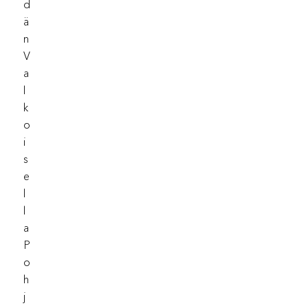
D
Ä
N
V
A
L
K
O
I
S
E
L
L
A
P
O
H
J