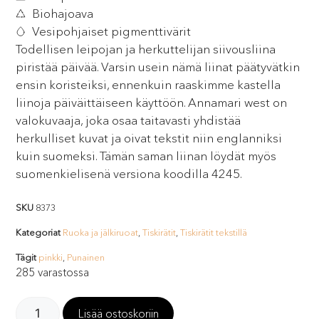
Biohajoava
Vesipohjaiset pigmenttivärit
Todellisen leipojan ja herkuttelijan siivousliina
piristää päivää. Varsin usein nämä liinat päätyvätkin
ensin koristeiksi, ennenkuin raaskimme kastella
liinoja päiväittäiseen käyttöön. Annamari west on
valokuvaaja, joka osaa taitavasti yhdistää
herkulliset kuvat ja oivat tekstit niin englanniksi
kuin suomeksi. Tämän saman liinan löydät myös
suomenkielisenä versiona koodilla 4245.
SKU
8373
Kategoriat
Ruoka ja jälkiruoat
,
Tiskirätit
,
Tiskirätit tekstillä
Tägit
pinkki
,
Punainen
285 varastossa
Lisää ostoskoriin