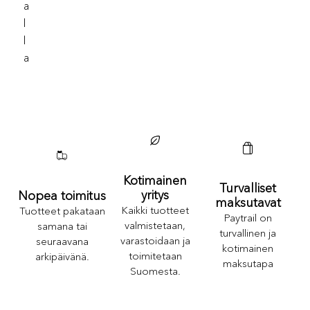
A
L
L
A
Kotimainen
Turvalliset
yritys
Nopea toimitus
maksutavat
Kaikki tuotteet
Tuotteet pakataan
Paytrail on
valmistetaan,
samana tai
turvallinen ja
varastoidaan ja
seuraavana
kotimainen
toimitetaan
arkipäivänä.
maksutapa
Suomesta.