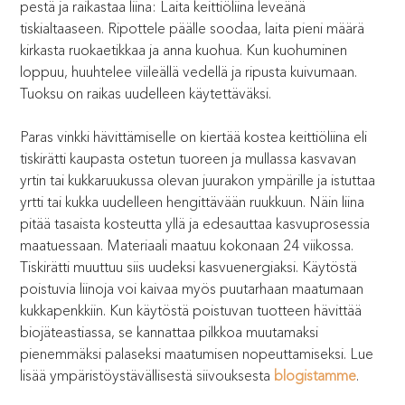
pestä ja raikastaa liina: Laita keittiöliina leveänä
tiskialtaaseen. Ripottele päälle soodaa, laita pieni määrä
kirkasta ruokaetikkaa ja anna kuohua. Kun kuohuminen
loppuu, huuhtelee viileällä vedellä ja ripusta kuivumaan.
Tuoksu on raikas uudelleen käytettäväksi.
Paras vinkki hävittämiselle on kiertää kostea keittiöliina eli
tiskirätti kaupasta ostetun tuoreen ja mullassa kasvavan
yrtin tai kukkaruukussa olevan juurakon ympärille ja istuttaa
yrtti tai kukka uudelleen hengittävään ruukkuun. Näin liina
pitää tasaista kosteutta yllä ja edesauttaa kasvuprosessia
maatuessaan. Materiaali maatuu kokonaan 24 viikossa.
Tiskirätti muuttuu siis uudeksi kasvuenergiaksi. Käytöstä
poistuvia liinoja voi kaivaa myös puutarhaan maatumaan
kukkapenkkiin. Kun käytöstä poistuvan tuotteen hävittää
biojäteastiassa, se kannattaa pilkkoa muutamaksi
pienemmäksi palaseksi maatumisen nopeuttamiseksi. Lue
lisää ympäristöystävällisestä siivouksesta
blogistamme
.