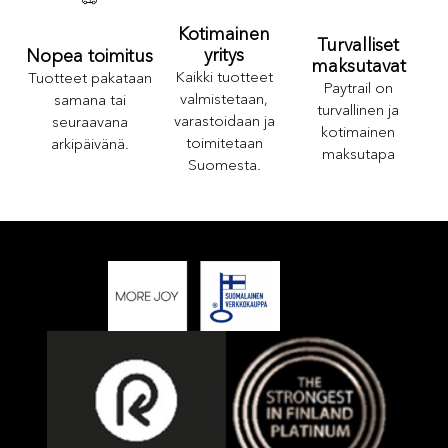
Kotimainen
Turvalliset
yritys
Nopea toimitus
maksutavat
Kaikki tuotteet
Tuotteet pakataan
Paytrail on
valmistetaan,
samana tai
turvallinen ja
varastoidaan ja
seuraavana
kotimainen
toimitetaan
arkipäivänä.
maksutapa
Suomesta.