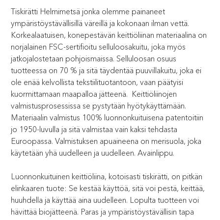
Tiskirätti Helmimetsä jonka olemme painaneet
ympäristöystävällisillä väreillä ja kokonaan ilman vettä.
Korkealaatuisen, konepestävän keittiöliinan materiaalina on
norjalainen FSC-sertifioitu selluloosakuitu, joka myös
jatkojalostetaan pohjoismaissa. Selluloosan osuus
tuotteessa on 70 % ja sitä täydentää puuvillakuitu, joka ei
ole enää kelvollista tekstiilituotantoon, vaan päätyisi
kuormittamaan maapalloa jätteenä. Keittiöliinojen
valmistusprosessissa se pystytään hyötykäyttämään.
Materiaalin valmistus 100% luonnonkuituisena patentoitiin
jo 1950-luvulla ja sitä valmistaa vain kaksi tehdasta
Euroopassa. Valmistuksen apuaineena on merisuola, joka
käytetään yhä uudelleen ja uudelleen. Avainlippu.
Luonnonkuituinen keittiöliina, kotoisasti tiskirätti, on pitkän
elinkaaren tuote: Se kestää käyttöä, sitä voi pestä, keittää,
huuhdella ja käyttää aina uudelleen. Lopulta tuotteen voi
hävittää biojätteenä. Paras ja ympäristöystävällisin tapa