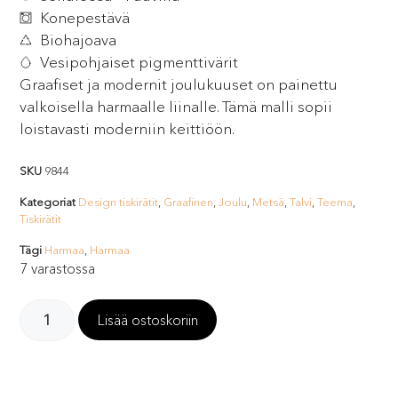
Konepestävä
Biohajoava
Vesipohjaiset pigmenttivärit
Graafiset ja modernit joulukuuset on painettu
valkoisella harmaalle liinalle. Tämä malli sopii
loistavasti moderniin keittiöön.
SKU
9844
Kategoriat
Design tiskirätit
,
Graafinen
,
Joulu
,
Metsä
,
Talvi
,
Teema
,
Tiskirätit
Tägi
Harmaa
,
Harmaa
7 varastossa
Lisää ostoskoriin