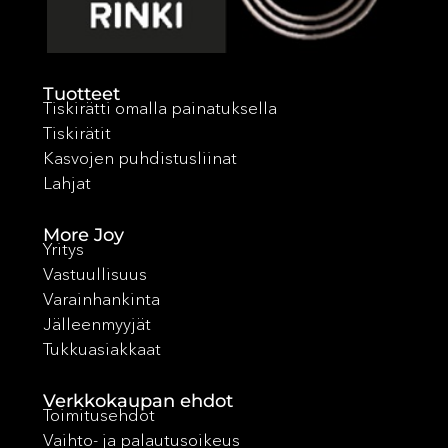
Tuotteet
Tiskirätti omalla painatuksella
Tiskirätit
Kasvojen puhdistusliinat
Lahjat
More Joy
Yritys
Vastuullisuus
Varainhankinta
Jälleenmyyjät
Tukkuasiakkaat
Verkkokaupan ehdot
Toimitusehdot
Vaihto- ja palautusoikeus