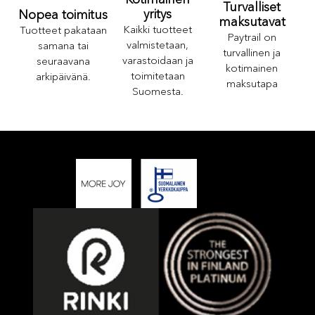
Turvalliset
yritys
Nopea toimitus
maksutavat
Kaikki tuotteet
Tuotteet pakataan
Paytrail on
valmistetaan,
samana tai
turvallinen ja
varastoidaan ja
seuraavana
kotimainen
toimitetaan
arkipäivänä.
maksutapa
Suomesta.