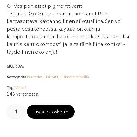
Vesipohjaiset pigmenttivärit
Tiskirätti Go Green There is no Planet B on
kantaaottava, käytännöllinen siivousliina. Sen voi
pestä pesukoneessa, käyttää pitkään ja
kompostoida kun on luopumisen aika. Osta lahjaksi
kaunis keittiökomposti ja laita tämä liina kortiksi –
täydellinen ekolahja!
SKU
6898
Kategoriat
Puutarha
,
Tiskirätit
,
Tiskirätit tekstillä
Tägi
Vihreä
246 varastossa
Lisää ostoskoriin