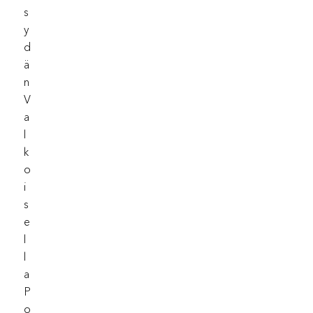
S
Y
D
Ä
N
V
A
L
K
O
I
S
E
L
L
A
P
O