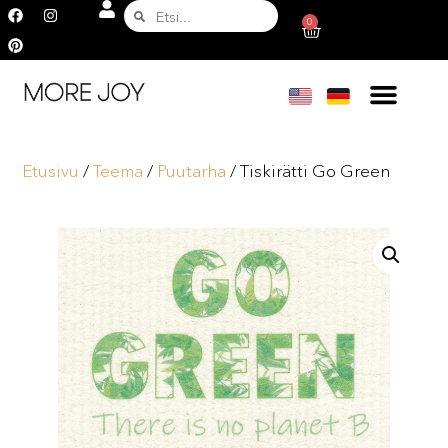
0
Etusivu
/
Teema
/
Puutarha
/ Tiskirätti Go Green