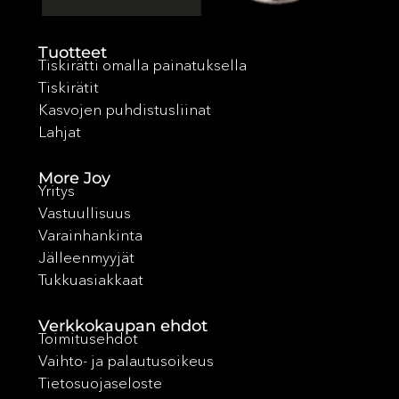
Tuotteet
Tiskirätti omalla painatuksella
Tiskirätit
Kasvojen puhdistusliinat
Lahjat
More Joy
Yritys
Vastuullisuus
Varainhankinta
Jälleenmyyjät
Tukkuasiakkaat
Verkkokaupan ehdot
Toimitusehdot
Vaihto- ja palautusoikeus
Tietosuojaseloste