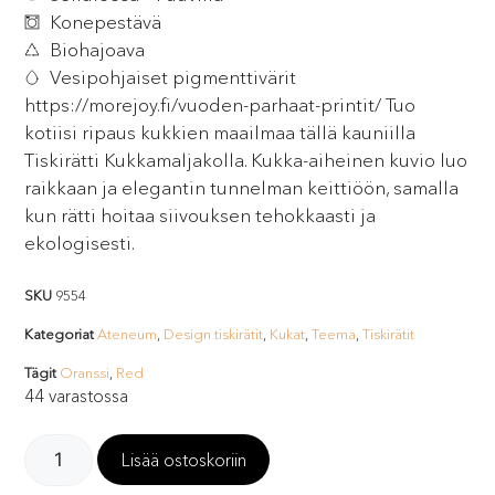
Konepestävä
Biohajoava
Vesipohjaiset pigmenttivärit
https://morejoy.fi/vuoden-parhaat-printit/ Tuo
kotiisi ripaus kukkien maailmaa tällä kauniilla
Tiskirätti Kukkamaljakolla. Kukka-aiheinen kuvio luo
raikkaan ja elegantin tunnelman keittiöön, samalla
kun rätti hoitaa siivouksen tehokkaasti ja
ekologisesti.
SKU
9554
Kategoriat
Ateneum
,
Design tiskirätit
,
Kukat
,
Teema
,
Tiskirätit
Tägit
Oranssi
,
Red
44 varastossa
Lisää ostoskoriin