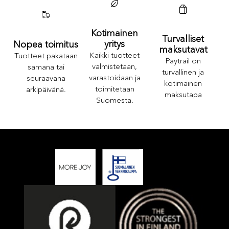
Kotimainen
Turvalliset
yritys
Nopea toimitus
maksutavat
Kaikki tuotteet
Tuotteet pakataan
Paytrail on
valmistetaan,
samana tai
turvallinen ja
varastoidaan ja
seuraavana
kotimainen
toimitetaan
arkipäivänä.
maksutapa
Suomesta.