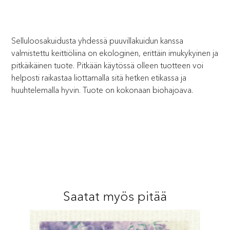
Selluloosakuidusta yhdessä puuvillakuidun kanssa
valmistettu keittiöliina on ekologinen, erittäin imukykyinen ja
pitkäikäinen tuote. Pitkään käytössä olleen tuotteen voi
helposti raikastaa liottamalla sitä hetken etikassa ja
huuhtelemalla hyvin. Tuote on kokonaan biohajoava.
Saatat myös pitää