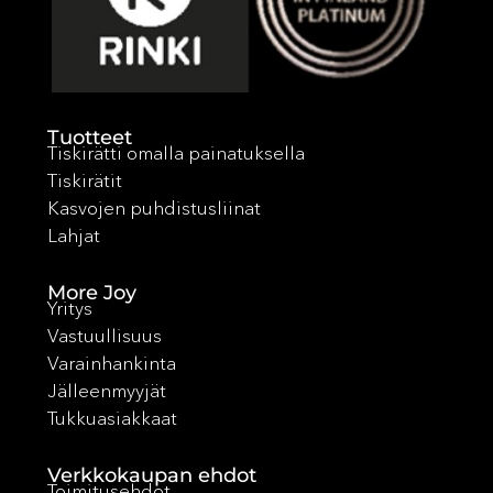
Tuotteet
Tiskirätti omalla painatuksella
Tiskirätit
Kasvojen puhdistusliinat
Lahjat
More Joy
Yritys
Vastuullisuus
Varainhankinta
Jälleenmyyjät
Tukkuasiakkaat
Verkkokaupan ehdot
Toimitusehdot