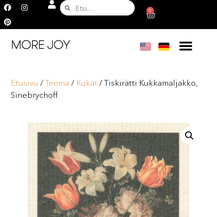
0
Etusivu
/
Teema
/
Kukat
/ Tiskirätti Kukkamaljakko,
Sinebrychoff