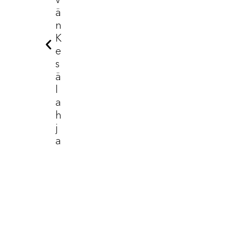
Ä
N
K
E
S
Ä
L
A
H
J
A