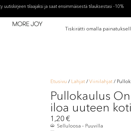
ity uutiskirjeen tilaajaksi ja saat ensimmäisestä tilauksestasi -10%
Tiskirätti omalla painatuksel
Etusivu
/
Lahjat
/
Viinilahjat
/ Pullok
Pullokaulus On
iloa uuteen kot
1,20
€
Selluloosa – Puuvilla