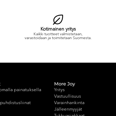
Kotimainen yritys
Kaikki tuotteet valmistetaan,
varastoidaan ja toimitetaan Suomesta.
t
More Joy
 omalla painatuksella
Yritys
Vastuullisuus
puhdistusliinat
Varainhankinta
Jälleenmyyjät
Tukkuasiakkaat