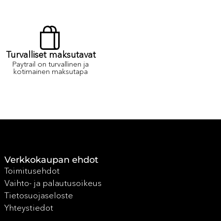
Turvalliset maksutavat
Paytrail on turvallinen ja
kotimainen maksutapa
Verkkokaupan ehdot
Toimitusehdot
Vaihto- ja palautusoikeus
Tietosuojaseloste
Yhteystiedot