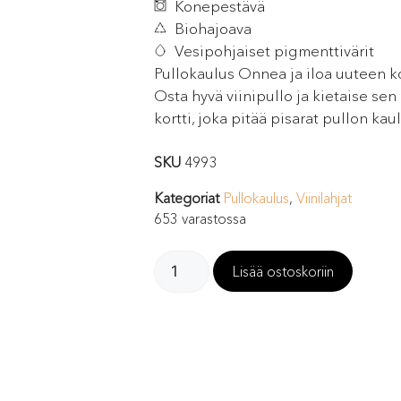
Konepestävä
Biohajoava
Vesipohjaiset pigmenttivärit
Pullokaulus Onnea ja iloa uuteen ko
Osta hyvä viinipullo ja kietaise se
kortti, joka pitää pisarat pullon kaul
SKU
4993
Kategoriat
Pullokaulus
,
Viinilahjat
653 varastossa
Lisää ostoskoriin