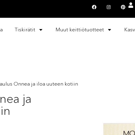
la
Tiskirätit
Muut keittiötuotteet
Kasv
aulus Onnea ja iloa uuteen kotiin
nea ja
iin