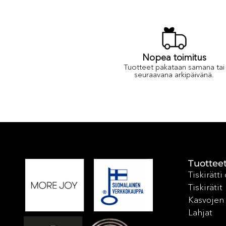
Nopea toimitus
Tuotteet pakataan samana tai
seuraavana arkipäivänä.
Tuottee
Tiskirätti
Tiskirätit
Kasvojen 
Lahjat