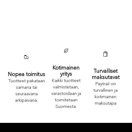
Kotimainen
Turvalliset
yritys
Nopea toimitus
maksutavat
Kaikki tuotteet
Tuotteet pakataan
Paytrail on
valmistetaan,
samana tai
turvallinen ja
varastoidaan ja
seuraavana
kotimainen
toimitetaan
arkipäivänä.
maksutapa
Suomesta.