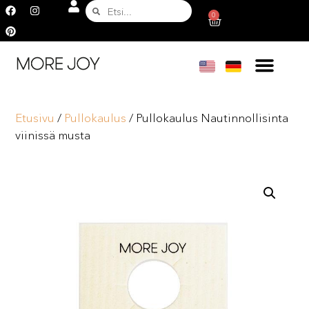
0
Etusivu
/
Pullokaulus
/ Pullokaulus Nautinnollisinta
viinissä musta