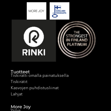
Tuotteet
Tiskirätti omalla painatuksella
Tiskirätit
Kasvojen puhdistusliinat
Lahjat
More Joy
Yritys