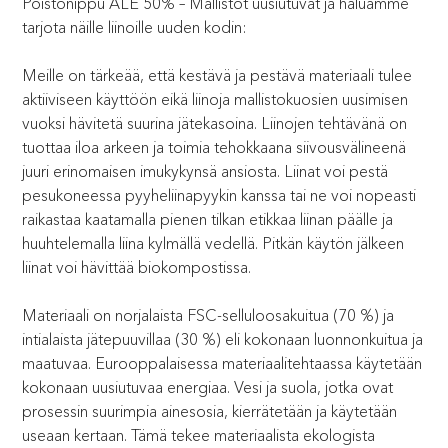
Poistonippu ALE 50% – Mallistot uusiutuvat ja haluamme
tarjota näille liinoille uuden kodin:
Meille on tärkeää, että kestävä ja pestävä materiaali tulee
aktiiviseen käyttöön eikä liinoja mallistokuosien uusimisen
vuoksi hävitetä suurina jätekasoina. Liinojen tehtävänä on
tuottaa iloa arkeen ja toimia tehokkaana siivousvälineenä
juuri erinomaisen imukykynsä ansiosta. Liinat voi pestä
pesukoneessa pyyheliinapyykin kanssa tai ne voi nopeasti
raikastaa kaatamalla pienen tilkan etikkaa liinan päälle ja
huuhtelemalla liina kylmällä vedellä. Pitkän käytön jälkeen
liinat voi hävittää biokompostissa.
Materiaali on norjalaista FSC-selluloosakuitua (70 %) ja
intialaista jätepuuvillaa (30 %) eli kokonaan luonnonkuitua ja
maatuvaa. Eurooppalaisessa materiaalitehtaassa käytetään
kokonaan uusiutuvaa energiaa. Vesi ja suola, jotka ovat
prosessin suurimpia ainesosia, kierrätetään ja käytetään
useaan kertaan. Tämä tekee materiaalista ekologista