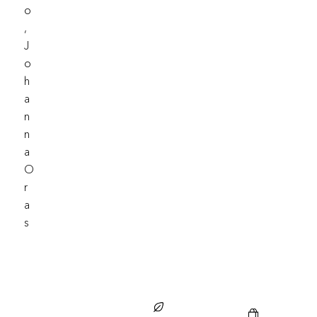
O
,
J
O
H
A
N
N
A
O
R
A
S