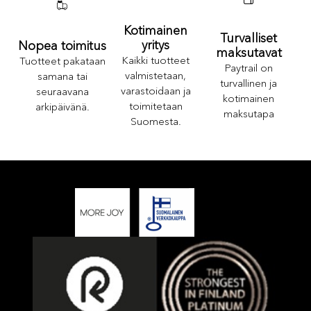
Kotimainen
Turvalliset
yritys
Nopea toimitus
maksutavat
Kaikki tuotteet
Tuotteet pakataan
Paytrail on
valmistetaan,
samana tai
turvallinen ja
varastoidaan ja
seuraavana
kotimainen
toimitetaan
arkipäivänä.
maksutapa
Suomesta.