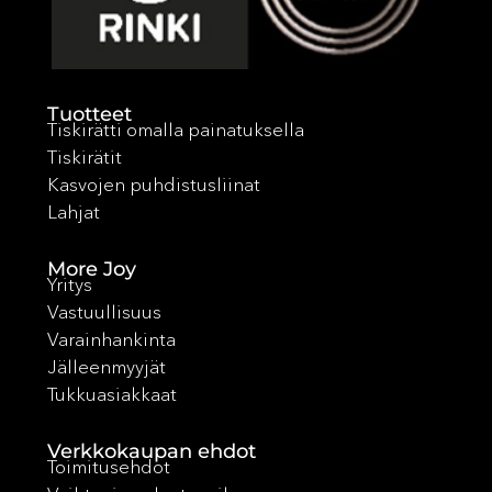
Tuotteet
Tiskirätti omalla painatuksella
Tiskirätit
Kasvojen puhdistusliinat
Lahjat
More Joy
Yritys
Vastuullisuus
Varainhankinta
Jälleenmyyjät
Tukkuasiakkaat
Verkkokaupan ehdot
Toimitusehdot