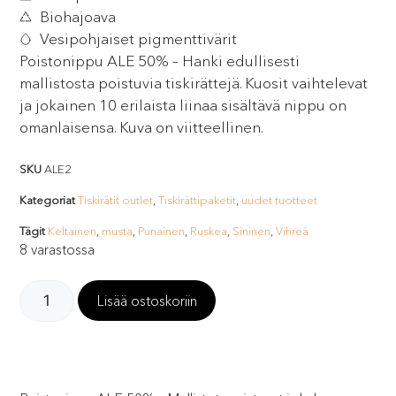
Biohajoava
Vesipohjaiset pigmenttivärit
Poistonippu ALE 50% – Hanki edullisesti
mallistosta poistuvia tiskirättejä. Kuosit vaihtelevat
ja jokainen 10 erilaista liinaa sisältävä nippu on
omanlaisensa. Kuva on viitteellinen.
SKU
ALE2
Kategoriat
Tiskirätit outlet
,
Tiskirättipaketit
,
uudet tuotteet
Tägit
Keltainen
,
musta
,
Punainen
,
Ruskea
,
Sininen
,
Vihreä
8 varastossa
Lisää ostoskoriin