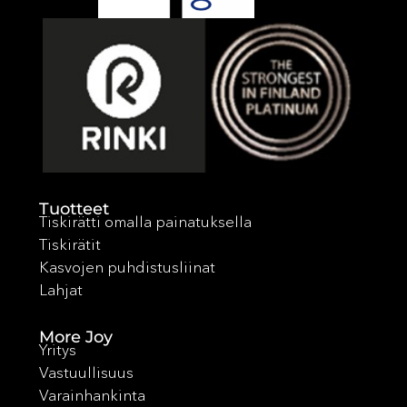
Tuotteet
Tiskirätti omalla painatuksella
Tiskirätit
Kasvojen puhdistusliinat
Lahjat
More Joy
Yritys
Vastuullisuus
Varainhankinta