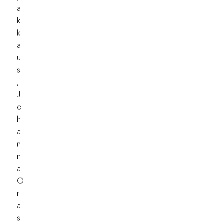
A
K
K
A
U
S
,
J
O
H
A
N
N
A
O
R
A
S