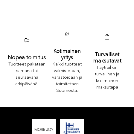
Kotimainen
Turvalliset
yritys
Nopea toimitus
maksutavat
Kaikki tuotteet
Tuotteet pakataan
Paytrail on
valmistetaan,
samana tai
turvallinen ja
varastoidaan ja
seuraavana
kotimainen
toimitetaan
arkipäivänä.
maksutapa
Suomesta.