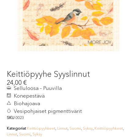
Keittiöpyyhe Syyslinnut
24,00
€
Selluloosa – Puuvilla
Konepestävä
Biohajoava
Vesipohjaiset pigmenttivärit
SKU
0023
Kategoriat
Keittiöpyyhkeet
,
Linnut
,
Suomi
,
Syksy
,
Keittiöpyyhkeet
,
Linnut
,
Suomi
,
Syksy