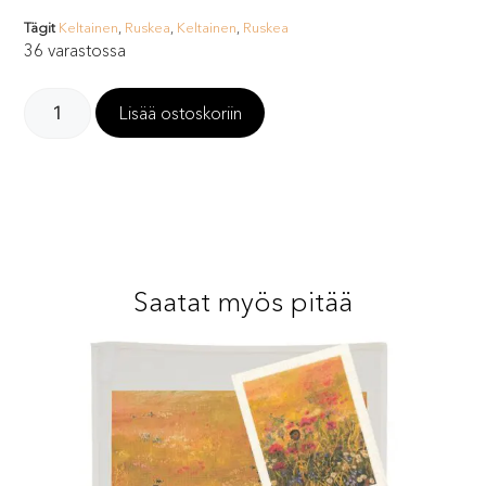
Tägit
Keltainen
,
Ruskea
,
Keltainen
,
Ruskea
36 varastossa
Lisää ostoskoriin
Saatat myös pitää