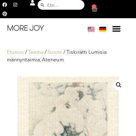
0
Etusivu
/
Teema
/
Suomi
/ Tiskirätti Lumisia
männyntaimia, Ateneum