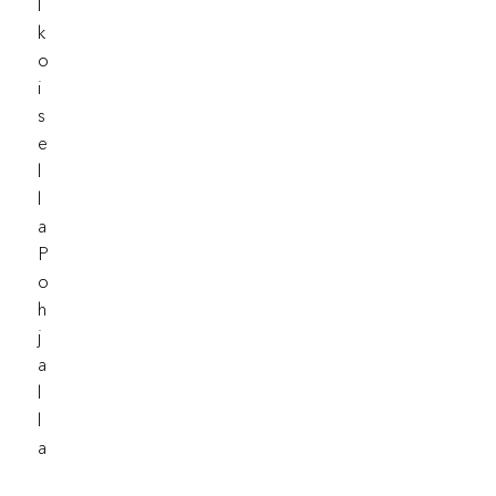
L
K
O
I
S
E
L
L
A
P
O
H
J
A
L
L
A