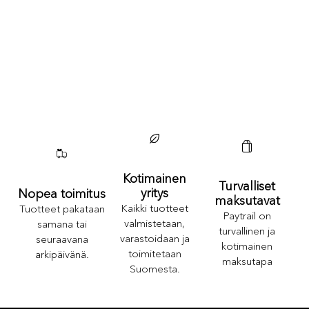
Kotimainen
Turvalliset
yritys
Nopea toimitus
maksutavat
Kaikki tuotteet
Tuotteet pakataan
Paytrail on
valmistetaan,
samana tai
turvallinen ja
varastoidaan ja
seuraavana
kotimainen
toimitetaan
arkipäivänä.
maksutapa
Suomesta.