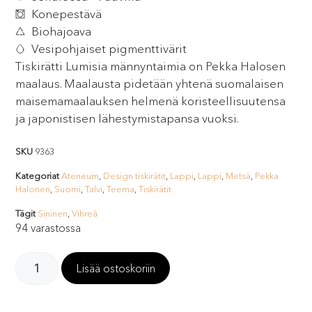
Konepestävä
Biohajoava
Vesipohjaiset pigmenttivärit
Tiskirätti Lumisia männyntaimia on Pekka Halosen
maalaus. Maalausta pidetään yhtenä suomalaisen
maisemamaalauksen helmenä koristeellisuutensa
ja japonistisen lähestymistapansa vuoksi.
SKU
9363
Kategoriat
Ateneum
,
Design tiskirätit
,
Lappi
,
Lappi
,
Metsä
,
Pekka
Halonen
,
Suomi
,
Talvi
,
Teema
,
Tiskirätit
Tägit
Sininen
,
Vihreä
94 varastossa
Lisää ostoskoriin