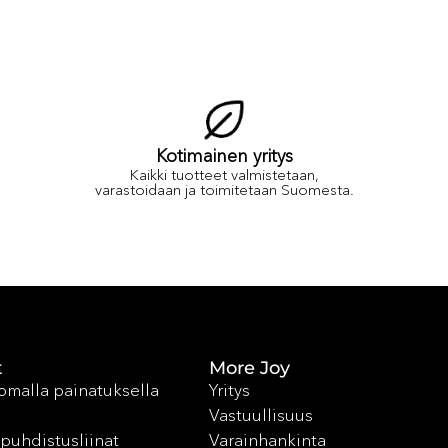
Kotimainen yritys
Kaikki tuotteet valmistetaan,
varastoidaan ja toimitetaan Suomesta.
t
More Joy
 omalla painatuksella
Yritys
Vastuullisuus
puhdistusliinat
Varainhankinta