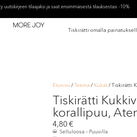
ity uutiskirjeen tilaajaksi ja saat ensimmäisestä tilauksestasi -10%
Tiskirätti omalla painatuksel
Etusivu
/
Teema
/
Kukat
/ Tiskirätti
Tiskirätti Kukki
korallipuu, At
4,80
€
Selluloosa – Puuvilla