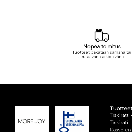
Nopea toimitus
Tuotteet pakataan samana tai
seuraavana arkipäivänä.
Tuottee
Tiskirätti
Tiskirätit
Kasvojen 