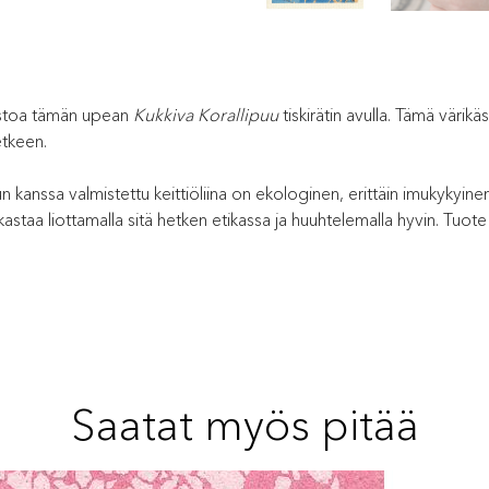
oistoa tämän upean
Kukkiva Korallipuu
tiskirätin avulla. Tämä värik
etkeen.
 kanssa valmistettu keittiöliina on ekologinen, erittäin imukykyinen
kastaa liottamalla sitä hetken etikassa ja huuhtelemalla hyvin. Tuo
Saatat myös pitää