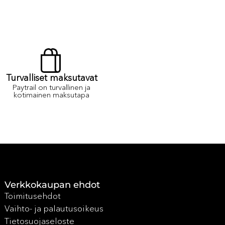
Turvalliset maksutavat
Paytrail on turvallinen ja
kotimainen maksutapa
Verkkokaupan ehdot
Toimitusehdot
Vaihto- ja palautusoikeus
Tietosuojaseloste