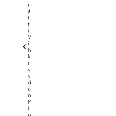
R
Ä
T
T
I
V
I
H
K
I
S
Y
D
Ä
N
P
I
N