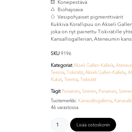
Konepestävä
Biohajoava
Vesipohjaiset pigmenttivärit
Kukkiva Korallipuu on Akseli Galle
joka on nyt painettu Tiskirätille y
Kansallisgallerian, Ateneumin kans
SKU
9196
Kategoriat
Akseli Gallen-Kallela
,
Ateneu
Teema
,
Tiskirätit
,
Akseli Gallen-Kallela
,
A
Kukat
,
Teema
,
Tiskirätit
Tägit
Punainen
,
Sininen
,
Punainen
,
Sinine
Tuotemerkki:
Kanasallisgalleria
,
Kanasalli
46 varastossa
Lisää ostoskoriin