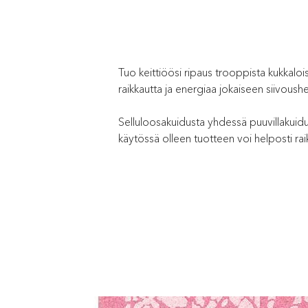
Tuo keittiöösi ripaus trooppista kukkal
raikkautta ja energiaa jokaiseen siivoush
Selluloosakuidusta yhdessä puuvillakuidun
käytössä olleen tuotteen voi helposti rai