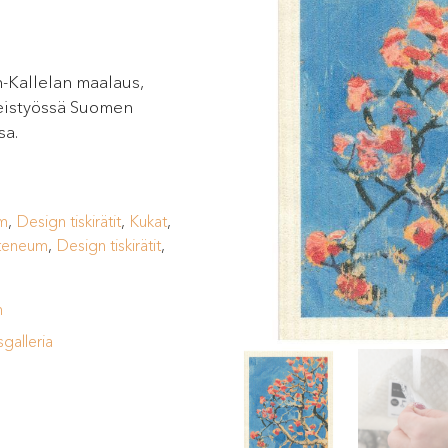
n-Kallelan maalaus,
hteistyössä Suomen
sa.
m
,
Design tiskirätit
,
Kukat
,
teneum
,
Design tiskirätit
,
n
sgalleria