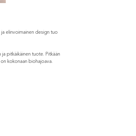
äs ja elinvoimainen design tuo
 ja pitkäikäinen tuote. Pitkään
te on kokonaan biohajoava.