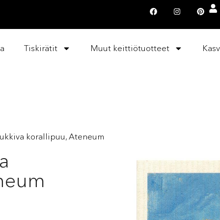
la
Tiskirätit
Muut keittiötuotteet
Kasv
 Kukkiva korallipuu, Ateneum
va
eneum