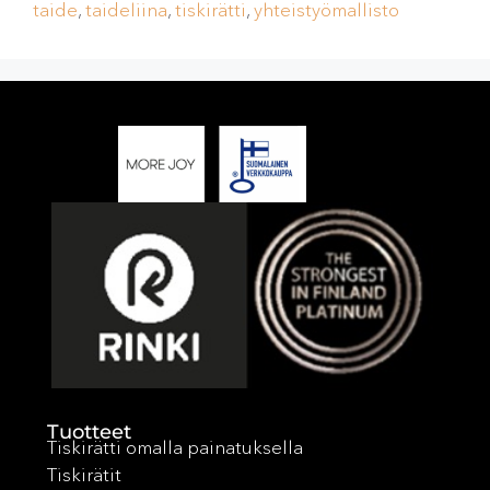
taide
,
taideliina
,
tiskirätti
,
yhteistyömallisto
Tuotteet
Tiskirätti omalla painatuksella
Tiskirätit