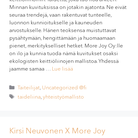
Minnan kuvituksissa on jotakin ajatonta. Ne eivät
seuraa trendejä, vaan rakentuvat tunteelle,
luonnon kunnioitukselle ja kauneuden
arvostukselle. Hänen teoksensa muistuttavat
pysähtymään, hengittämään ja huomaamaan
pienet, merkitykselliset hetket. More Joy Oy:lle
on ilo ja kunnia tuoda nämä kuvitukset osaksi
ekologisten keittiöliinojen mallistoa. Yhdessä
jaamme samaa …
Lue lisää
Taiteilijat
,
Uncategorized @fi
taideliina
,
yhteistyömallisto
Kirsi Neuvonen X More Joy