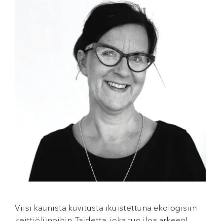
Viisi kaunista kuvitusta ikuistettuna ekologisiin
keittiöliinoihin. Taidetta, joka tuo iloa arkeen!