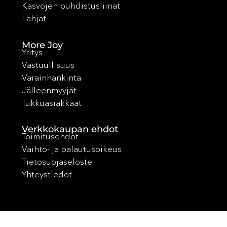
Kasvojen puhdistusliinat
Lahjat
More Joy
Yritys
Vastuullisuus
Varainhankinta
Jälleenmyyjät
Tukkuasiakkaat
Verkkokaupan ehdot
Toimitusehdot
Vaihto- ja palautusoikeus
Tietosuojaseloste
Yhteystiedot