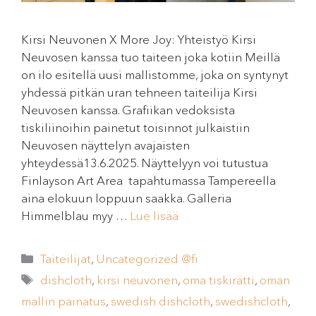
Kirsi Neuvonen X More Joy: Yhteistyö Kirsi
Neuvosen kanssa tuo taiteen joka kotiin Meillä
on ilo esitellä uusi mallistomme, joka on syntynyt
yhdessä pitkän uran tehneen taiteilija Kirsi
Neuvosen kanssa. Grafiikan vedoksista
tiskiliinoihin painetut toisinnot julkaistiin
Neuvosen näyttelyn avajaisten
yhteydessä13.6.2025. Näyttelyyn voi tutustua
Finlayson Art Area tapahtumassa Tampereella
aina elokuun loppuun saakka. Galleria
Himmelblau myy …
Lue lisää
Taiteilijat
,
Uncategorized @fi
dishcloth
,
kirsi neuvonen
,
oma tiskirätti
,
oman
mallin painatus
,
swedish dishcloth
,
swedishcloth
,