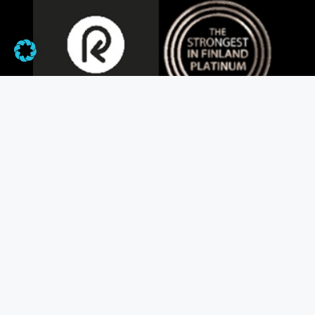
Tuotteet
Tiskirätti omalla painatuksella
Tiskirätit
Kasvojen puhdistusliinat
Lahjat
More Joy
Yritys
Vastuullisuus
Varainhankinta
Jälleenmyyjät