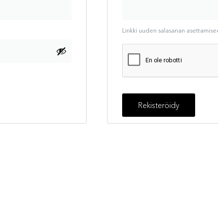
Linkki uuden salasanan asettamise
Rekisteröidy