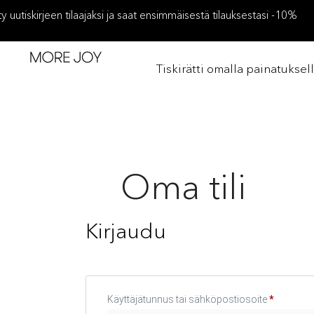
ity uutiskirjeen tilaajaksi ja saat ensimmäisestä tilauksestasi -10%
Tiskirätti omalla painatuksel
Oma tili
Kirjaudu
Käyttäjätunnus tai sähköpostiosoite
*