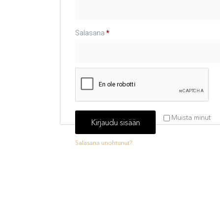
Salasana
*
Muista minut
Kirjaudu sisään
Salasana unohtunut?