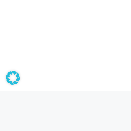
Tuottee
Tiskirätti