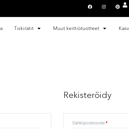
la
Tiskirätit
Muut keittiötuotteet
Kasv
Rekisteröidy
Sähköpostiosoite
*